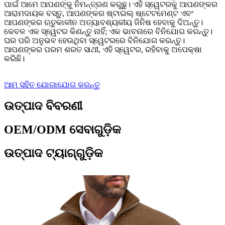
ପାଇଁ ଆମେ ଆପଣଙ୍କୁ ନିମନ୍ତ୍ରଣ କରୁଛୁ। ଏହି ସ୍ୱେଟରକୁ ଆପଣଙ୍କର
ଆରାମଦାୟକ ବସ୍ତୁ, ଆପଣଙ୍କର ଷ୍ଟାଇଲ୍ ଷ୍ଟେଟମେଣ୍ଟ ଏବଂ
ଆପଣଙ୍କର ଋତୁକାଳୀନ ଅତ୍ୟାବଶ୍ୟକୀୟ ଜିନିଷ ହେବାକୁ ଦିଅନ୍ତୁ।
କେବଳ ଏକ ସ୍ୱେଟର କିଣନ୍ତୁ ନାହିଁ; ଏକ ଭାବନାରେ ବିନିଯୋଗ କରନ୍ତୁ।
ଘର ପରି ଅନୁଭବ ହେଉଥିବା ସ୍ୱେଟରରେ ବିନିଯୋଗ କରନ୍ତୁ।
ଆପଣଙ୍କର ପରମ ଶରତ ସାଥୀ, ଏହି ସ୍ୱେଟର, ରହିବାକୁ ଅପେକ୍ଷା
କରିଛି।
ଆମ ସହିତ ଯୋଗାଯୋଗ କରନ୍ତୁ
ଉତ୍ପାଦ ବିବରଣୀ
OEM/ODM ସେବାଗୁଡ଼ିକ
ଉତ୍ପାଦ ଟ୍ୟାଗ୍‌ଗୁଡ଼ିକ