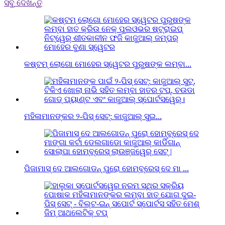
ସବୁ ଦେଖନ୍ତୁ
କଷ୍ଟମ୍ ଲୋଗୋ ମୋହେର ସ୍ୱେଟର ପୁରୁଷଙ୍କ ଲମ୍ବା...
ମହିଳାମାନଙ୍କର ୨-ପିସ୍ ସେଟ୍: କାଜୁଆଲ୍ ସୁଇ...
ପିଜାମାସ୍ ଦେ ଆଲଗୋଡନ୍ ପୁରୋ ହୋମ୍ବ୍ରେସ୍ ଦେ ମା ...