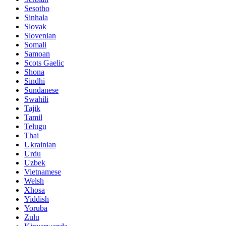
Sesotho
Sinhala
Slovak
Slovenian
Somali
Samoan
Scots Gaelic
Shona
Sindhi
Sundanese
Swahili
Tajik
Tamil
Telugu
Thai
Ukrainian
Urdu
Uzbek
Vietnamese
Welsh
Xhosa
Yiddish
Yoruba
Zulu