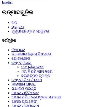
English
ଉତ୍ପାଦଗୁଡ଼ିକ
ଘର
ସ୍ୱେଟର୍
ପୁରୁଷମାନଙ୍କର ସ୍ୱେଟର
ବର୍ଗଗୁଡ଼ିକ
ବିଷୟରେ
ଇକୋଗାର୍ମେଣ୍ଟସ୍ ବିଷୟରେ
ଯୋଗାଯୋଗ
କଷ୍ଟମ୍ ସେବା
ସମ୍ପୂର୍ଣ୍ଣ ସେବା
ଏହା କିପରି କାମ କରେ
ବ୍ୟକ୍ତିଗତ ବ୍ରାଣ୍ଡ
କଷ୍ଟମ୍ ଟି ସାର୍ଟ ସେବା
କାରଖାନା ଯାତ୍ରା
ସାଧାରଣ ପ୍ରଶ୍ନ
ଆମର ସାର୍ଟିଫିକେଟ୍
ଆମର ପରିବେଶ-ଅନୁକୂଳ ସାମଗ୍ରୀ
ଆମର ପ୍ୟାକେଜିଂ
ଆମର ମୂଲ୍ୟବୋଧ