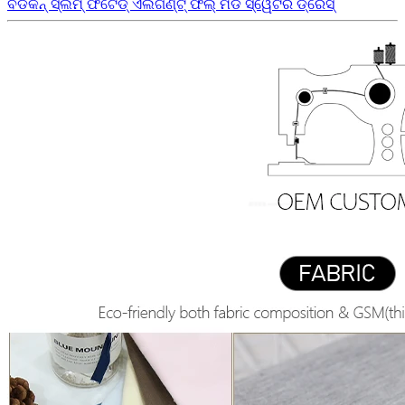
ବଡିକନ୍ ସ୍ଲିମ୍ ଫିଟେଡ୍ ଏଲିଗଣ୍ଟ୍ ଫଲ୍ ମିଡି ସ୍ୱେଟର ଡ୍ରେସ୍