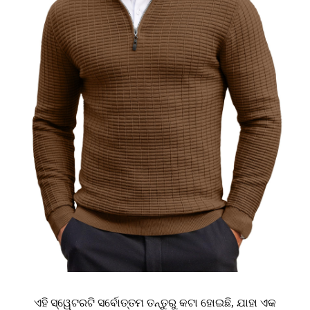
ଏହି ସ୍ୱେଟରଟି ସର୍ବୋତ୍ତମ ତନ୍ତୁରୁ କଟା ହୋଇଛି, ଯାହା ଏକ