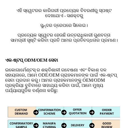
ଏହି ସ୍ୱେଟରର କାରିଗରୀ ପ୍ରତ୍ୟେକ ବିବରଣୀରୁ ସ୍ପଷ୍ଟ
ଦେଖାଯାଏ - ସଶକ୍ତରୁ
ସୁନ୍ଦର ଡ୍ରେପରେ ସିଲେଇ।
ପ୍ରତ୍ୟେକ ସ୍ୱେଟର ହେଉଛି ଉତ୍ତରାଧିକାରୀ ଗୁଣବତ୍ତା
ସାମଗ୍ରୀ ସୃଷ୍ଟି କରିବା ପ୍ରତି ଆମର ପ୍ରତିବଦ୍ଧତାର ପ୍ରମାଣ।
ଏକ-ଷ୍ଟପ୍ ODM/OEM ସେବା
ଇକୋଗାର୍ମେଣ୍ଟସ୍ ର ଶକ୍ତିଶାଳୀ ଗବେଷଣା ଏବଂ ବିକାଶ ଦଳ
ସହାୟତାରେ, ଆମେ ODE/OEM ଗ୍ରାହକମାନଙ୍କ ପାଇଁ ଏକ-ଷ୍ଟପ୍
ସେବା ପ୍ରଦାନ କରୁ। ଆମର ଗ୍ରାହକମାନଙ୍କୁ OEM/ODM
ପ୍ରକ୍ରିୟା ବୁଝିବାରେ ସାହାଯ୍ୟ କରିବା ପାଇଁ, ଆମେ ମୁଖ୍ୟ
ପର୍ଯ୍ୟାୟଗୁଡିକ ବର୍ଣ୍ଣନା କରିଛୁ: