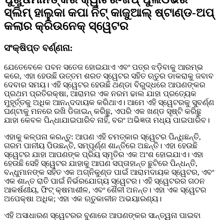
ସ୍ଲିମ୍ ହାଲୁକା କପା ନିଟ୍ କାଜୁଆଲ୍ ଷ୍ଟାଣ୍ଡ-ଅପ୍
କଲାର କ୍ରିଉନେକ୍ ସ୍ୱେଟର
ସଂକ୍ଷିପ୍ତ ବର୍ଣ୍ଣନା:
ଯେତେବେଳେ ପବନ ସତେଜ ହୋଇଯାଏ ଏବଂ ପତ୍ର ଝଡ଼ିବାକୁ ଆରମ୍ଭ
କରେ, ଏହା ହେଉଛି ଉତ୍ତମ ଶରତ ସ୍ୱେଟର ସହିତ ଋତୁର ଡାକରାକୁ ଜବାବ
ଦେବାର ସମୟ। ଏହି ସ୍ୱେଟର ହେଉଛି ଥଣ୍ଡା ବିରୁଦ୍ଧରେ ଆପଣଙ୍କର
ପ୍ରଥମ ପ୍ରତିରକ୍ଷା, ଆରାମର ଏକ ନରମ ଢାଲ ଯାହା ପ୍ରତ୍ୟେକ
ମୁହୂର୍ତ୍ତକୁ ଅଧିକ ଆନନ୍ଦଦାୟକ କରିଥାଏ। ଆମେ ଏହି ସ୍ୱେଟରକୁ ସୁବର୍ଣ୍ଣ
ଘଣ୍ଟାକୁ ମନରେ ରଖି ଡିଜାଇନ୍ କରିଛୁ, ଏପରି ଏକ ଖଣ୍ଡ ସୃଷ୍ଟି କରିଛୁ
ଯାହା କେବଳ ପିନ୍ଧାଯାଇପାରିବ ନାହିଁ, ବରଂ ଅଭିଜ୍ଞତା ମଧ୍ୟ ପାଇପାରିବ।
ଏହାକୁ କଳ୍ପନା କରନ୍ତୁ: ଆପଣ ଏହି ଚମତ୍କାର ସ୍ୱେଟର ପିନ୍ଧିଛନ୍ତି,
ଗରମ ପାନୀୟ ପିଉଛନ୍ତି, ସମ୍ପୂର୍ଣ୍ଣ ଶାନ୍ତିରେ ଅଛନ୍ତି। ଏହା ହେଉଛି
ସ୍ୱେଟର ଯାହା ଆପଣଙ୍କ ପ୍ରିୟ ସ୍ମୃତିର ଏକ ଅଂଶ ହୋଇଯାଏ। ଏହା
ହେଉଛି ସେହି ସ୍ୱେଟର ଯାହାକୁ ଆପଣ ସପ୍ତାହାନ୍ତ ଛୁଟିରେ ପିନ୍ଧନ୍ତି,
ବନ୍ଧୁମାନଙ୍କ ସହିତ ଏକ ଅଗ୍ନିକୁଣ୍ଡ ପାଇଁ ଆରାମଦାୟକ ସ୍ୱେଟର, ଏବଂ
ଏକ ଶାନ୍ତ ରାତି ପାଇଁ ନିର୍ଭରଯୋଗ୍ୟ ସ୍ୱେଟର। ଏହି ସ୍ୱେଟରର ଗଠନ
ଆକର୍ଷଣୀୟ, ଫିଟ୍ କ୍ଷମାଶୀଳ, ଏବଂ ଶୈଳୀ ଅନନ୍ତ। ଏହା ଏକ ସ୍ୱେଟର
ଅପେକ୍ଷା ଅଧିକ; ଏହା ଏକ ଋତୁକାଳୀନ ଅଭୟାରଣ୍ୟ।
ଏହି ଅସାଧାରଣ ସ୍ୱେଟରର ବୁଣାରେ ଆପଣଙ୍କର ସାନ୍ତ୍ୱନା ପାଇବା