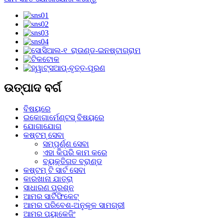
ଉତ୍ପାଦ ବର୍ଗ
ବିଷୟରେ
ଇକୋଗାର୍ମେଣ୍ଟସ୍ ବିଷୟରେ
ଯୋଗାଯୋଗ
କଷ୍ଟମ୍ ସେବା
ସମ୍ପୂର୍ଣ୍ଣ ସେବା
ଏହା କିପରି କାମ କରେ
ବ୍ୟକ୍ତିଗତ ବ୍ରାଣ୍ଡ
କଷ୍ଟମ୍ ଟି ସାର୍ଟ ସେବା
କାରଖାନା ଯାତ୍ରା
ସାଧାରଣ ପ୍ରଶ୍ନ
ଆମର ସାର୍ଟିଫିକେଟ୍
ଆମର ପରିବେଶ-ଅନୁକୂଳ ସାମଗ୍ରୀ
ଆମର ପ୍ୟାକେଜିଂ