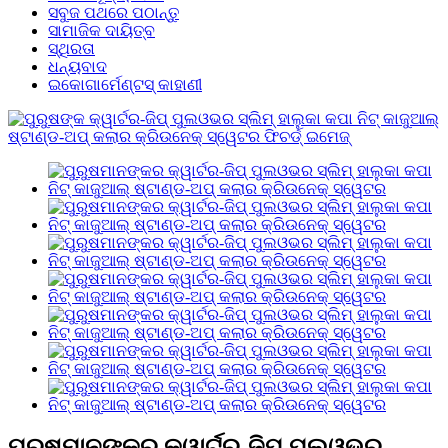
ସବୁଜ ପଥରେ ପଠାନ୍ତୁ
ସାମାଜିକ ଦାୟିତ୍ବ
ସ୍ଥିରତା
ଧନ୍ୟବାଦ
ଇକୋଗାର୍ମେଣ୍ଟସ୍ କାହାଣୀ
ପୁରୁଷମାନଙ୍କର କ୍ୱାର୍ଟର-ଜିପ୍ ପୁଲଓଭର