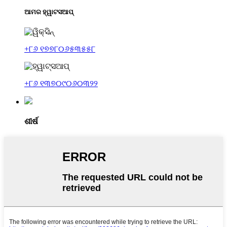
ଆମର ହ୍ୱାଟସଆପ୍
+୮୬ ୧୭୭୮୦୬୫୩୫୫୮
+୮୬ ୧୩୭୦୯୦୬୦୩୨୨
ଶୀର୍ଷ