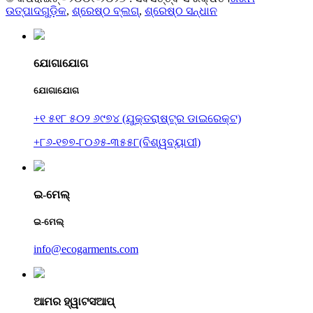
ଉତ୍ପାଦଗୁଡ଼ିକ
,
ଶ୍ରେଷ୍ଠ ବ୍ଲଗ୍
,
ଶ୍ରେଷ୍ଠ ସନ୍ଧାନ
ଯୋଗାଯୋଗ
ଯୋଗାଯୋଗ
+୧ ୫୧୮ ୫୦୨ ୬୯୭୪ (ଯୁକ୍ତରାଷ୍ଟ୍ର ଡାଇରେକ୍ଟ)
+୮୬-୧୭୭-୮୦୬୫-୩୫୫୮(ବିଶ୍ୱବ୍ୟାପୀ)
ଇ-ମେଲ୍
ଇ-ମେଲ୍
info@ecogarments.com
ଆମର ହ୍ୱାଟସଆପ୍