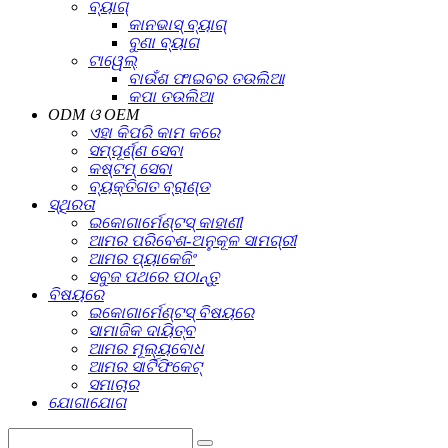
ବ୍ୟାଗ୍
କାନଭାସ୍ ବ୍ୟାଗ୍
ବୁଣା ବ୍ୟାଗ
ଟାୱେଲ୍
ବାଉଁଶ ଫାଇବର ତଉଲିଆ
କପା ତଉଲିଆ
ODM ଓ OEM
ଏହା କିପରି କାମ କରେ
ସମ୍ପୂର୍ଣ୍ଣ ସେବା
କଷ୍ଟମ୍ ସେବା
ବ୍ୟକ୍ତିଗତ ବ୍ରାଣ୍ଡ
ସ୍ଥିରତା
ଇକୋଗାର୍ମେଣ୍ଟସ୍ କାହାଣୀ
ଆମର ପରିବେଶ-ଅନୁକୂଳ ସାମଗ୍ରୀ
ଆମର ପ୍ୟାକେଜିଂ
ସବୁଜ ପଥରେ ପଠାନ୍ତୁ
ବିଷୟରେ
ଇକୋଗାର୍ମେଣ୍ଟସ୍ ବିଷୟରେ
ସାମାଜିକ ଦାୟିତ୍ବ
ଆମର ମୂଲ୍ୟବୋଧ
ଆମର ସାର୍ଟିଫିକେଟ୍
ସମାଚାର
ଯୋଗାଯୋଗ