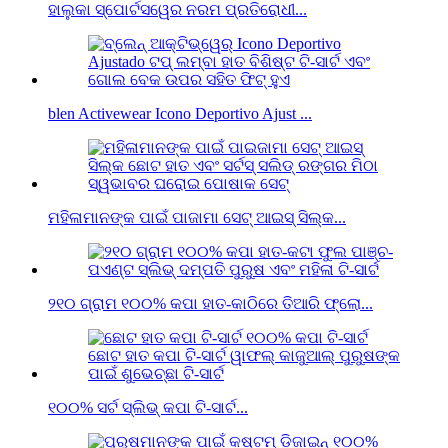
ହାଲୁକା ସ୍ପୋର୍ଟସୱେର ନରମ ପ୍ରତିରୋଧୀ...
blen Activewear Icono Deportivo Ajust ...
ମହିଳାମାନଙ୍କ ପାଇଁ ପାଜାମା ସେଟ୍ ଆଇସ୍ ସିଲ୍କ...
୨୧୦ ଗ୍ରାମ ୧୦୦% କପା ହାତ-କାଠିରେ ତିଆରି ଫ୍ଲୋ...
୧୦୦% ସର୍ଟ ସ୍ଲିଭ୍ କପା ଟି-ସାର୍ଟ...