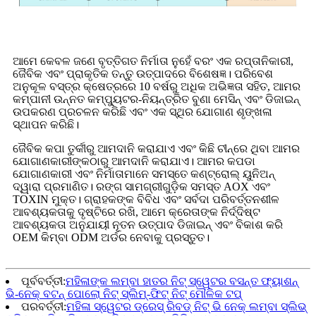
ଆମେ କେବଳ ଜଣେ ବୃତ୍ତିଗତ ନିର୍ମାତା ନୁହେଁ ବରଂ ଏକ ରପ୍ତାନିକାରୀ,
ଜୈବିକ ଏବଂ ପ୍ରାକୃତିକ ତନ୍ତୁ ଉତ୍ପାଦରେ ବିଶେଷଜ୍ଞ। ପରିବେଶ
ଅନୁକୂଳ ବସ୍ତ୍ର କ୍ଷେତ୍ରରେ 10 ବର୍ଷରୁ ଅଧିକ ଅଭିଜ୍ଞତା ସହିତ, ଆମର
କମ୍ପାନୀ ଉନ୍ନତ କମ୍ପ୍ୟୁଟର-ନିୟନ୍ତ୍ରିତ ବୁଣା ମେସିନ୍ ଏବଂ ଡିଜାଇନ୍
ଉପକରଣ ପ୍ରଚଳନ କରିଛି ଏବଂ ଏକ ସ୍ଥିର ଯୋଗାଣ ଶୃଙ୍ଖଳା
ସ୍ଥାପନ କରିଛି।
ଜୈବିକ କପା ତୁର୍କୀରୁ ଆମଦାନି କରାଯାଏ ଏବଂ କିଛି ଚୀନ୍‌ରେ ଥିବା ଆମର
ଯୋଗାଣକାରୀଙ୍କଠାରୁ ଆମଦାନି କରାଯାଏ। ଆମର କପଡା
ଯୋଗାଣକାରୀ ଏବଂ ନିର୍ମାତାମାନେ ସମସ୍ତେ କଣ୍ଟ୍ରୋଲ୍ ୟୁନିଅନ୍
ଦ୍ୱାରା ପ୍ରମାଣିତ। ରଙ୍ଗ ସାମଗ୍ରୀଗୁଡ଼ିକ ସମସ୍ତ AOX ଏବଂ
TOXIN ମୁକ୍ତ। ଗ୍ରାହକଙ୍କ ବିବିଧ ଏବଂ ସର୍ବଦା ପରିବର୍ତ୍ତନଶୀଳ
ଆବଶ୍ୟକତାକୁ ଦୃଷ୍ଟିରେ ରଖି, ଆମେ କ୍ରେତାଙ୍କ ନିର୍ଦ୍ଦିଷ୍ଟ
ଆବଶ୍ୟକତା ଅନୁଯାୟୀ ନୂତନ ଉତ୍ପାଦ ଡିଜାଇନ୍ ଏବଂ ବିକାଶ କରି
OEM କିମ୍ବା ODM ଅର୍ଡର ନେବାକୁ ପ୍ରସ୍ତୁତ।
ପୂର୍ବବର୍ତ୍ତୀ:
ମହିଳାଙ୍କ ଲମ୍ବା ହାତର ନିଟ୍ ସ୍ୱେଟର ବସନ୍ତ ଫ୍ୟାଶନ୍
ଭି-ନେକ୍ ବଟନ୍ ପୋଲୋ ନିଟ୍ ସ୍ଲିମ୍-ଫିଟ୍ ନିଟ୍ ମୌଳିକ ଟପ୍
ପରବର୍ତ୍ତୀ:
ମହିଳା ସ୍ୱେଟର ଡ୍ରେସ୍ ରିବଡ୍ ନିଟ୍ ଭି ନେକ୍ ଲମ୍ବା ସ୍ଲିଭ୍