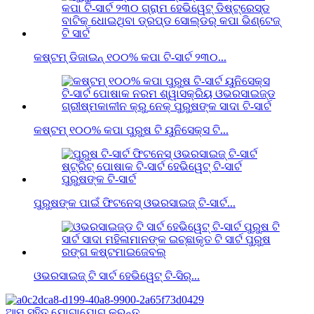
କଷ୍ଟମ୍ ଡିଜାଇନ୍ ୧୦୦% କପା ଟି-ସାର୍ଟ ୨୩୦...
କଷ୍ଟମ୍ ୧୦୦% କପା ପୁରୁଷ ଟି ୟୁନିସେକ୍ସ ଟି...
ପୁରୁଷଙ୍କ ପାଇଁ ଫିଟନେସ୍ ଓଭରସାଇଜ୍ ଟି-ସାର୍ଟ...
ଓଭରସାଇଜ୍ ଟି ସାର୍ଟ ହେଭିୱେଟ୍ ଟି-ସିର୍...
ଆମ ସହିତ ଯୋଗାଯୋଗ କରନ୍ତୁ