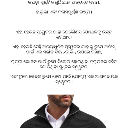
କପଡ଼ା ସୃଷ୍ଟି କରୁଛି ଯାହା ଅତ୍ୟନ୍ତ ନରମ,
ହାଲୁକା ଏବଂ ବିଳାସପୂର୍ଣ୍ଣ ଉଷ୍ମ।
ଏହା ହେଉଛି ସ୍ୱେଟର ଯାହା ଯେକୌଣସି ପୋଷାକକୁ ଉଚ୍ଚ
କରିଥାଏ।
ଏହା ହେଉଛି ସେହି ଅତ୍ୟାଧୁନିକ ସ୍ୱେଟର ଯାହାକୁ ତୁମେ ଅଫିସ୍
ପାଇଁ ଏକ ସଜାଡ଼ି ବଟନ୍-ଡାଉନ୍ ଉପରେ ରଖିଛ,
ରାତ୍ରୀ ଭୋଜନ ପାଇଁ ତୁମେ ସିଲେଇ ହୋଇଥିବା ଟ୍ରାଉଜର ସହିତ
ଯୋଡିଥିବା ସୁନ୍ଦର ସ୍ୱେଟର,
ଏବଂ ତୁମେ କେବଳ ତୁମେ ହେବା ପାଇଁ ଯୋଗ୍ୟ ଏକ ଆରାମଦାୟକ
ସ୍ୱେଟର।