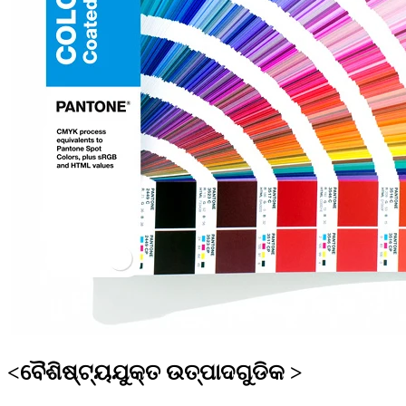
<ବୈଶିଷ୍ଟ୍ୟଯୁକ୍ତ ଉତ୍ପାଦଗୁଡିକ >