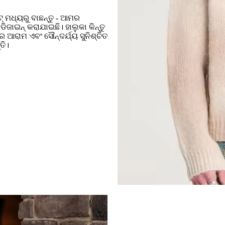
ିଟ୍ ମଧ୍ୟରୁ ବାଛନ୍ତୁ - ଆମର
ଜାଇନ୍ କରାଯାଇଛି। ହାଲୁକା କିନ୍ତୁ
ଆରାମ ଏବଂ ସୌନ୍ଦର୍ଯ୍ୟ ସୁନିଶ୍ଚିତ
ତି।