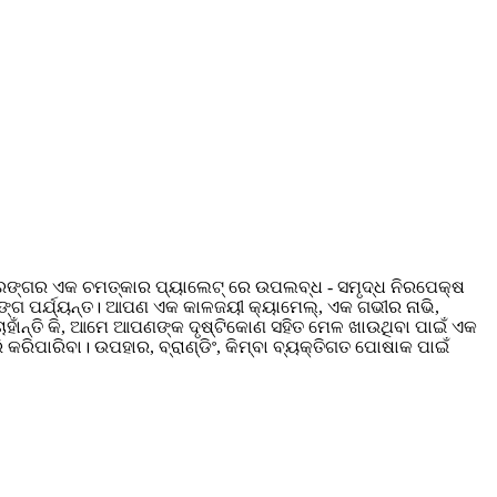
ରଙ୍ଗର ଏକ ଚମତ୍କାର ପ୍ୟାଲେଟ୍ ରେ ଉପଲବ୍ଧ - ସମୃଦ୍ଧ ନିରପେକ୍ଷ
ଙ୍ଗ ପର୍ଯ୍ୟନ୍ତ। ଆପଣ ଏକ କାଳଜୟୀ କ୍ୟାମେଲ୍, ଏକ ଗଭୀର ନାଭି,
ାହାଁନ୍ତି କି, ଆମେ ଆପଣଙ୍କ ଦୃଷ୍ଟିକୋଣ ସହିତ ମେଳ ଖାଉଥିବା ପାଇଁ ଏକ
କରିପାରିବା। ଉପହାର, ବ୍ରାଣ୍ଡିଂ, କିମ୍ବା ବ୍ୟକ୍ତିଗତ ପୋଷାକ ପାଇଁ