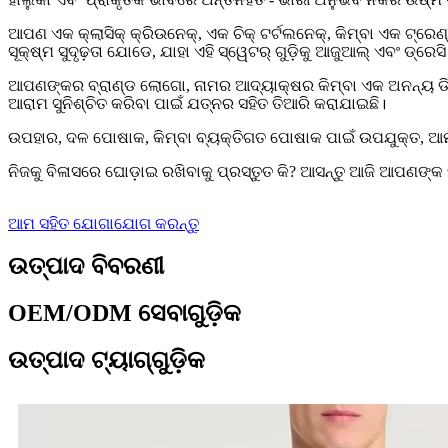
ଆପଣ ଏକ କ୍ଲାସିକ୍ କ୍ରିଉନେକ୍, ଏକ ଚିକ୍ ଟର୍ଟଲନେକ୍, କିମ୍ବା ଏକ ଟ୍
ସୂକ୍ଷ୍ମ ସୁଦୃଢ଼ତା ଯୋଡେ, ଯାହା ଏହି ସ୍ୱେଟର୍ ଗୁଡ଼ିକୁ ଆଜୁଆଲ୍ ଏବଂ ଡ
ଆପଣଙ୍କର ବ୍ରାଣ୍ଡ ଲୋଗୋ, ନାମର ଆଦ୍ୟାକ୍ଷର କିମ୍ବା ଏକ ଅନନ୍ୟ ଡିଜ
ଆରାମ ସୁନିଶ୍ଚିତ କରିବା ପାଇଁ ଯତ୍ନର ସହିତ ତିଆରି କରାଯାଇଛି।
ଉପହାର, ଦଳ ପୋଷାକ, କିମ୍ବା ବ୍ୟକ୍ତିଗତ ପୋଷାକ ପାଇଁ ଉପଯୁକ୍ତ, ଆମ
ନିଜକୁ ବିଳାସରେ ଘୋଡ଼ାଇ ରଖିବାକୁ ପ୍ରସ୍ତୁତ କି? ଆସନ୍ତୁ ଆଜି ଆପଣଙ୍
ଆମ ସହିତ ଯୋଗାଯୋଗ କରନ୍ତୁ
ଉତ୍ପାଦ ବିବରଣୀ
OEM/ODM ସେବାଗୁଡ଼ିକ
ଉତ୍ପାଦ ଟ୍ୟାଗ୍‌ଗୁଡ଼ିକ