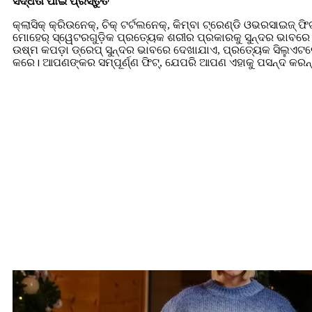
ସିଦ୍ଧତା ପାଇଁ ପ୍ରସ୍ତୁତ
କ୍ଲାସିକ୍ କ୍ରିଉନେକ୍, ଚିକ୍ ଟର୍ଟଲନେକ୍, କିମ୍ବା ଟ୍ରେଣ୍ଡି ଓଭରସାଇଜ୍ ଫ
ମୋହେର୍ ସ୍ୱେଟରଗୁଡ଼ିକ ପ୍ରତ୍ୟେକ ଶରୀର ପ୍ରକାରକୁ ସୁନ୍ଦର ଭାବରେ ଡି
ଉଷ୍ମ କପଡ଼ା ଡ୍ରେପ୍ ସୁନ୍ଦର ଭାବରେ ଦେଖାଯାଏ, ପ୍ରତ୍ୟେକ ସିଲୁଏଟରେ 
କରେ। ଆପଣଙ୍କର ସମ୍ପୂର୍ଣ୍ଣ ଫିଟ୍, ଯେପରି ଆପଣ ଏହାକୁ ପସନ୍ଦ କରନ୍