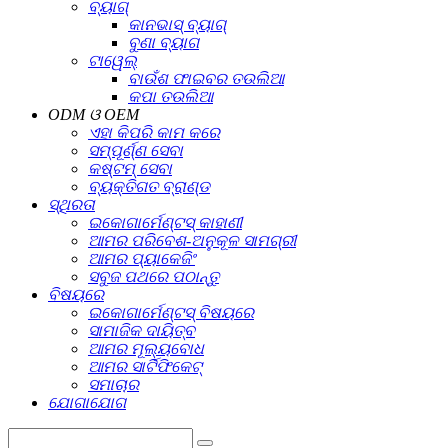
ବ୍ୟାଗ୍
କାନଭାସ୍ ବ୍ୟାଗ୍
ବୁଣା ବ୍ୟାଗ
ଟାୱେଲ୍
ବାଉଁଶ ଫାଇବର ତଉଲିଆ
କପା ତଉଲିଆ
ODM ଓ OEM
ଏହା କିପରି କାମ କରେ
ସମ୍ପୂର୍ଣ୍ଣ ସେବା
କଷ୍ଟମ୍ ସେବା
ବ୍ୟକ୍ତିଗତ ବ୍ରାଣ୍ଡ
ସ୍ଥିରତା
ଇକୋଗାର୍ମେଣ୍ଟସ୍ କାହାଣୀ
ଆମର ପରିବେଶ-ଅନୁକୂଳ ସାମଗ୍ରୀ
ଆମର ପ୍ୟାକେଜିଂ
ସବୁଜ ପଥରେ ପଠାନ୍ତୁ
ବିଷୟରେ
ଇକୋଗାର୍ମେଣ୍ଟସ୍ ବିଷୟରେ
ସାମାଜିକ ଦାୟିତ୍ବ
ଆମର ମୂଲ୍ୟବୋଧ
ଆମର ସାର୍ଟିଫିକେଟ୍
ସମାଚାର
ଯୋଗାଯୋଗ