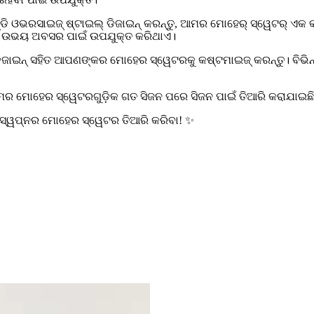
ରେଣ୍ଡି ଓଭରସାଇଜ୍ ଷ୍ଟାଇଲ୍ ଡିଜାଇନ୍ କରନ୍ତୁ, ଆମର ମୋହେର୍ ସ୍ୱେଟର୍ ଏ
୍ରେସି ଉଭୟ ଅବସର ପାଇଁ ଉପଯୁକ୍ତ କରିଥାଏ।
ାଇନ୍ ସହିତ ଆପଣଙ୍କର ମୋହେର ସ୍ୱେଟରକୁ କଷ୍ଟମାଇଜ୍ କରନ୍ତୁ। ବିଭିନ୍
ର ମୋହେର ସ୍ୱେଟରଗୁଡ଼ିକ ଗତ ସିଜନ ପରେ ସିଜନ ପାଇଁ ତିଆରି କରାଯାଇଛି
କ ସ୍ୱପ୍ନର ମୋହେର ସ୍ୱେଟର ତିଆରି କରିବା! ✨