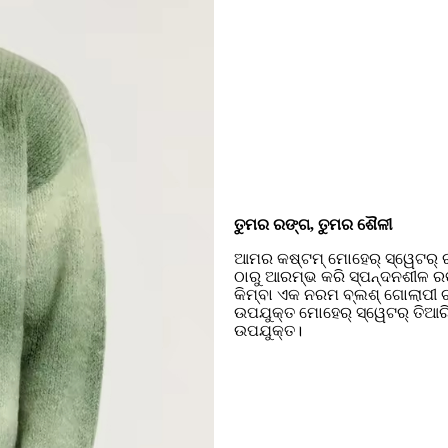
ତୁମର ରଙ୍ଗ, ତୁମର ଶୈଳୀ
ଆମର କଷ୍ଟମ୍ ମୋହେର୍ ସ୍ୱେଟର୍ 
ଠାରୁ ଆରମ୍ଭ କରି ସ୍ପନ୍ଦନଶୀଳ ର
କିମ୍ବା ଏକ ନରମ ବ୍ଲଶ୍ ଗୋଲାପୀ ଚ
ଉପଯୁକ୍ତ ମୋହେର୍ ସ୍ୱେଟର୍ ତିଆରି 
ଉପଯୁକ୍ତ।