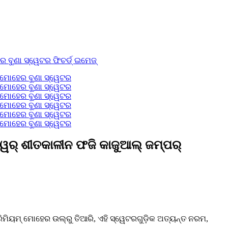
େର୍ ଶୀତକାଳୀନ ଫଜି କାଜୁଆଲ୍ ଜମ୍ପର୍
ିୟମ୍ ମୋହେର ଉଲ୍‌ରୁ ତିଆରି, ଏହି ସ୍ୱେଟରଗୁଡ଼ିକ ଅତ୍ୟନ୍ତ ନରମ,