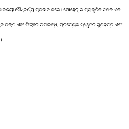
କ କାଳଜୟୀ ସୌନ୍ଦର୍ଯ୍ୟ ପ୍ରଦାନ କରେ। ମୋହେର୍ ର ପ୍ରାକୃତିକ ଚମକ ଏକ
ନ ରଙ୍ଗ ଏବଂ ଫିଟ୍‌ରେ ଉପଲବ୍ଧ, ପ୍ରତ୍ୟେକ ସ୍ୱେଟର ଗୁଣବତ୍ତା ଏବଂ
।