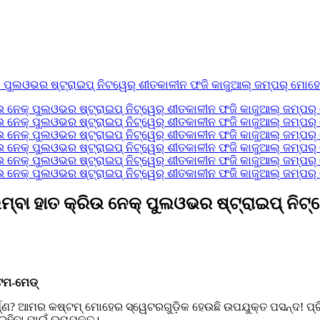
ା ହାତ କ୍ରିଉ ନେକ୍ ପୁଲଓଭର ଷ୍ଟ୍ରାଇପ୍ ନିଟ୍ୱ
ଟମ-ମେଡ୍
ଣ? ଆମର କଷ୍ଟମ୍ ମୋହେର ସ୍ୱେଟରଗୁଡ଼ିକ ହେଉଛି ଉପଯୁକ୍ତ ପସନ୍ଦ! ପ୍ରିମ
 ରହିବା ପାଇଁ ଉପଯୁକ୍ତ।