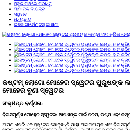
ସବୁଜ ପଥରେ ପଠାନ୍ତୁ
ସାମାଜିକ ଦାୟିତ୍ବ
ସ୍ଥିରତା
ଧନ୍ୟବାଦ
ଇକୋଗାର୍ମେଣ୍ଟସ୍ କାହାଣୀ
କଷ୍ଟମ୍ ଲୋଗୋ ମୋହେର ସ୍ୱେଟର ପୁରୁଷଙ୍କ ଲମ୍ବ
ମୋହେର ବୁଣା ସ୍ୱେଟର
ସଂକ୍ଷିପ୍ତ ବର୍ଣ୍ଣନା:
ବିଳାସପୂର୍ଣ୍ଣ ମୋହେର ସ୍ୱେଟର: ଆପଣଙ୍କ ପାଇଁ ନରମ, ଉଷ୍ମ ଏବଂ କଷ୍
ଆପଣ ଏପରି ଏକ ସ୍ୱେଟର ଖୋଜୁଛନ୍ତି ଯାହା ଆରାମଦାୟକ ଏବଂ ବିଳାସପୂର୍ଣ୍
ହାଲୁକା ଏବଂ ପ୍ରାକୃତିକ ଭାବରେ ଅନ୍ତର୍ନିହିତ - ଭାରୀ ଅନୁଭବ ନକରି ଉଷ୍ମ