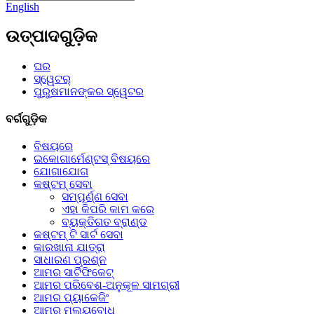
English
ଉତ୍ପାଦଗୁଡ଼ିକ
ଘର
ସ୍ୱେଟର୍
ପୁରୁଷମାନଙ୍କର ସ୍ୱେଟର
ବର୍ଗଗୁଡ଼ିକ
ବିଷୟରେ
ଇକୋଗାର୍ମେଣ୍ଟସ୍ ବିଷୟରେ
ଯୋଗାଯୋଗ
କଷ୍ଟମ୍ ସେବା
ସମ୍ପୂର୍ଣ୍ଣ ସେବା
ଏହା କିପରି କାମ କରେ
ବ୍ୟକ୍ତିଗତ ବ୍ରାଣ୍ଡ
କଷ୍ଟମ୍ ଟି ସାର୍ଟ ସେବା
କାରଖାନା ଯାତ୍ରା
ସାଧାରଣ ପ୍ରଶ୍ନ
ଆମର ସାର୍ଟିଫିକେଟ୍
ଆମର ପରିବେଶ-ଅନୁକୂଳ ସାମଗ୍ରୀ
ଆମର ପ୍ୟାକେଜିଂ
ଆମର ମୂଲ୍ୟବୋଧ