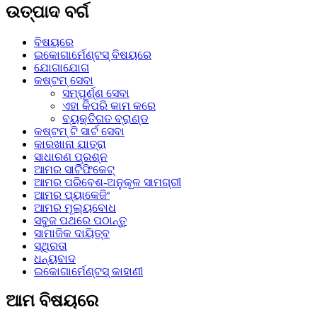
ଉତ୍ପାଦ ବର୍ଗ
ବିଷୟରେ
ଇକୋଗାର୍ମେଣ୍ଟସ୍ ବିଷୟରେ
ଯୋଗାଯୋଗ
କଷ୍ଟମ୍ ସେବା
ସମ୍ପୂର୍ଣ୍ଣ ସେବା
ଏହା କିପରି କାମ କରେ
ବ୍ୟକ୍ତିଗତ ବ୍ରାଣ୍ଡ
କଷ୍ଟମ୍ ଟି ସାର୍ଟ ସେବା
କାରଖାନା ଯାତ୍ରା
ସାଧାରଣ ପ୍ରଶ୍ନ
ଆମର ସାର୍ଟିଫିକେଟ୍
ଆମର ପରିବେଶ-ଅନୁକୂଳ ସାମଗ୍ରୀ
ଆମର ପ୍ୟାକେଜିଂ
ଆମର ମୂଲ୍ୟବୋଧ
ସବୁଜ ପଥରେ ପଠାନ୍ତୁ
ସାମାଜିକ ଦାୟିତ୍ବ
ସ୍ଥିରତା
ଧନ୍ୟବାଦ
ଇକୋଗାର୍ମେଣ୍ଟସ୍ କାହାଣୀ
ଆମ ବିଷୟରେ