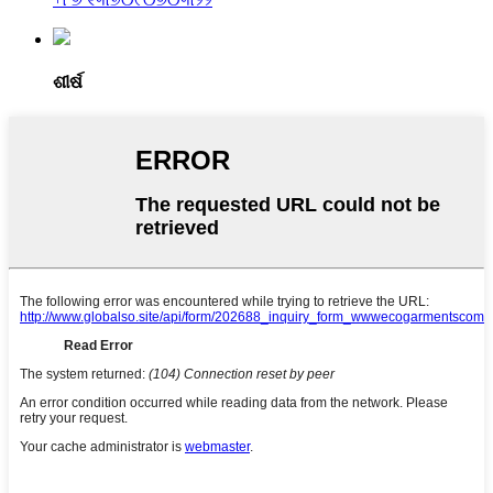
ଶୀର୍ଷ