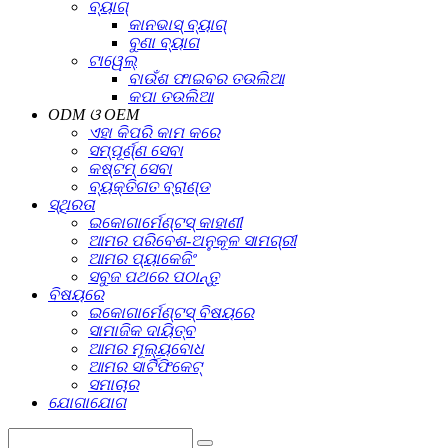
ବ୍ୟାଗ୍
କାନଭାସ୍ ବ୍ୟାଗ୍
ବୁଣା ବ୍ୟାଗ
ଟାୱେଲ୍
ବାଉଁଶ ଫାଇବର ତଉଲିଆ
କପା ତଉଲିଆ
ODM ଓ OEM
ଏହା କିପରି କାମ କରେ
ସମ୍ପୂର୍ଣ୍ଣ ସେବା
କଷ୍ଟମ୍ ସେବା
ବ୍ୟକ୍ତିଗତ ବ୍ରାଣ୍ଡ
ସ୍ଥିରତା
ଇକୋଗାର୍ମେଣ୍ଟସ୍ କାହାଣୀ
ଆମର ପରିବେଶ-ଅନୁକୂଳ ସାମଗ୍ରୀ
ଆମର ପ୍ୟାକେଜିଂ
ସବୁଜ ପଥରେ ପଠାନ୍ତୁ
ବିଷୟରେ
ଇକୋଗାର୍ମେଣ୍ଟସ୍ ବିଷୟରେ
ସାମାଜିକ ଦାୟିତ୍ବ
ଆମର ମୂଲ୍ୟବୋଧ
ଆମର ସାର୍ଟିଫିକେଟ୍
ସମାଚାର
ଯୋଗାଯୋଗ