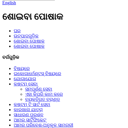
English
ଶୋଇବା ପୋଷାକ
ଘର
ଉତ୍ପାଦଗୁଡ଼ିକ
ଶୋଇବା ପୋଷାକ
ଶୋଇବା ପୋଷାକ
ବର୍ଗଗୁଡ଼ିକ
ବିଷୟରେ
ଇକୋଗାର୍ମେଣ୍ଟସ୍ ବିଷୟରେ
ଯୋଗାଯୋଗ
କଷ୍ଟମ୍ ସେବା
ସମ୍ପୂର୍ଣ୍ଣ ସେବା
ଏହା କିପରି କାମ କରେ
ବ୍ୟକ୍ତିଗତ ବ୍ରାଣ୍ଡ
କଷ୍ଟମ୍ ଟି ସାର୍ଟ ସେବା
କାରଖାନା ଯାତ୍ରା
ସାଧାରଣ ପ୍ରଶ୍ନ
ଆମର ସାର୍ଟିଫିକେଟ୍
ଆମର ପରିବେଶ-ଅନୁକୂଳ ସାମଗ୍ରୀ