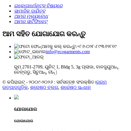
ଇକୋଗାର୍ମେଣ୍ଟସ୍ ବିଷୟରେ
ସାମାଜିକ ଦାୟିତ୍ବ
ଆମର ମୂଲ୍ୟବୋଧ
ଆମର ସାର୍ଟିଫିକେଟ୍
ଆମ ସହିତ ଯୋଗାଯୋଗ କରନ୍ତୁ
ଆମକୁ କଲ୍ କରନ୍ତୁ:+୮୬-୦୨୮-୮୯୩୬୨୮୧୯
info@ecogarments.com
ରୁମ୍ 2701-2709, ୟୁନିଟ୍ 1, Bldg 5, 3g ପ୍ଲାଜା, ବାନଜୁୟୁଆନ୍,
ଚେଙ୍ଗଡୁ, ସିଚୁଆନ୍, ଚୀନ୍ |
© କପିରାଇଟ୍ - ୨୦୦୯-୨୦୨୬ : ସର୍ବସତ୍ତ୍ଵ ସଂରକ୍ଷିତ।
ଗରମ
ଉତ୍ପାଦଗୁଡ଼ିକ
,
ଶ୍ରେଷ୍ଠ ବ୍ଲଗ୍
,
ଶ୍ରେଷ୍ଠ ସନ୍ଧାନ
ଯୋଗାଯୋଗ
ଯୋଗାଯୋଗ