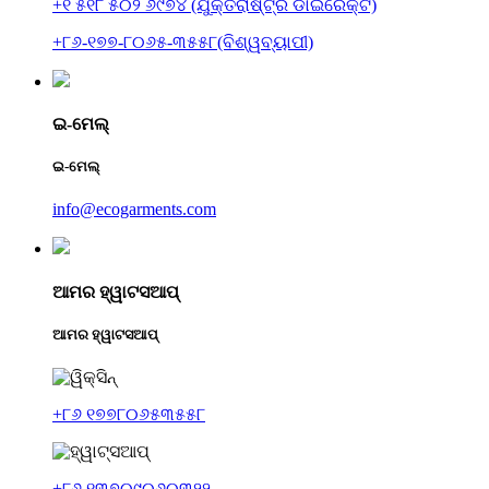
+୧ ୫୧୮ ୫୦୨ ୬୯୭୪ (ଯୁକ୍ତରାଷ୍ଟ୍ର ଡାଇରେକ୍ଟ)
+୮୬-୧୭୭-୮୦୬୫-୩୫୫୮(ବିଶ୍ୱବ୍ୟାପୀ)
ଇ-ମେଲ୍
ଇ-ମେଲ୍
info@ecogarments.com
ଆମର ହ୍ୱାଟସଆପ୍
ଆମର ହ୍ୱାଟସଆପ୍
+୮୬ ୧୭୭୮୦୬୫୩୫୫୮
+୮୬ ୧୩୭୦୯୦୬୦୩୨୨