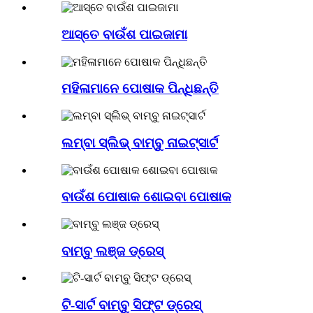
ଆସ୍ତେ ବାଉଁଶ ପାଇଜାମା
ମହିଳାମାନେ ପୋଷାକ ପିନ୍ଧିଛନ୍ତି
ଲମ୍ବା ସ୍ଲିଭ୍ ବାମ୍ବୁ ନାଇଟ୍‌ସାର୍ଟ
ବାଉଁଶ ପୋଷାକ ଶୋଇବା ପୋଷାକ
ବାମ୍ବୁ ଲଞ୍ଜ ଡ୍ରେସ୍
ଟି-ସାର୍ଟ ବାମ୍ବୁ ସିଫ୍ଟ ଡ୍ରେସ୍