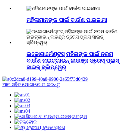
ମହିଳାମାନଙ୍କ ପାଇଁ ବାଉଁଶ ପାଇଜାମା
ଇକୋଗାର୍ମେଣ୍ଟସ୍ ମହିଳାଙ୍କ ପାଇଁ ନରମ
ବାଉଁଶ ନାଇଟ୍ଗାଉନ୍ ଲାଉଞ୍ଜ ଡ୍ରେସ୍ ପ୍ଲସ୍
ସାଇଜ୍ ସ୍ଲିପ୍ୱେର୍
ଆମ ସହିତ ଯୋଗାଯୋଗ କରନ୍ତୁ