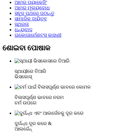
ଆମର ପ୍ୟାକେଜିଂ
ଆମର ମୂଲ୍ୟବୋଧ
ସବୁଜ ପଥରେ ପଠାନ୍ତୁ
ସାମାଜିକ ଦାୟିତ୍ବ
ସ୍ଥିରତା
ଧନ୍ୟବାଦ
ଇକୋଗାର୍ମେଣ୍ଟସ୍ କାହାଣୀ
ଶୋଇବା ପୋଷାକ
ସ୍ଥାୟୀରେ ତିଆରି
ଭିସକୋସ୍
ବିଳାସପୂର୍ଣ୍ଣ ଭାବରେ ନରମ
ଚର୍ମ ଉପରେ
ଦୁର୍ଗନ୍ଧ ଦୂର କରେ &
ଆଲର୍ଜେନ୍