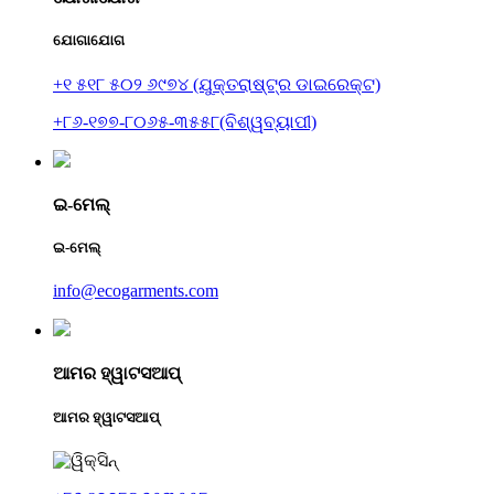
ଯୋଗାଯୋଗ
+୧ ୫୧୮ ୫୦୨ ୬୯୭୪ (ଯୁକ୍ତରାଷ୍ଟ୍ର ଡାଇରେକ୍ଟ)
+୮୬-୧୭୭-୮୦୬୫-୩୫୫୮(ବିଶ୍ୱବ୍ୟାପୀ)
ଇ-ମେଲ୍
ଇ-ମେଲ୍
info@ecogarments.com
ଆମର ହ୍ୱାଟସଆପ୍
ଆମର ହ୍ୱାଟସଆପ୍