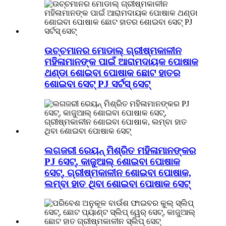
ଉଚ୍ଚମାନର ମୋଡାଲ୍ ଗ୍ରୀଷ୍ମକାଳୀନ
ମହିଳାମାନଙ୍କ ପାଇଁ ଆରାମଦାୟକ ପୋଷାକ
ଥଣ୍ଡା ଶୋଇବା ପୋଷାକ ଛୋଟ ହାତର
ଶୋଇବା ସେଟ୍ PJ ସର୍ଟସ୍ ସେଟ୍
ଲଗଜରୀ ରେୟନ୍ ମିଶ୍ରିତ ମହିଳାମାନଙ୍କର
PJ ସେଟ୍, କାଜୁଆଲ୍ ଶୋଇବା ପୋଷାକ
ସେଟ୍, ଗ୍ରୀଷ୍ମକାଳୀନ ଶୋଇବା ପୋଷାକ,
ଲମ୍ବା ହାତ ଥିବା ଶୋଇବା ପୋଷାକ ସେଟ୍