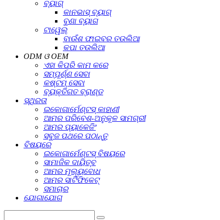
ବ୍ୟାଗ୍
କାନଭାସ୍ ବ୍ୟାଗ୍
ବୁଣା ବ୍ୟାଗ
ଟାୱେଲ୍
ବାଉଁଶ ଫାଇବର ତଉଲିଆ
କପା ତଉଲିଆ
ODM ଓ OEM
ଏହା କିପରି କାମ କରେ
ସମ୍ପୂର୍ଣ୍ଣ ସେବା
କଷ୍ଟମ୍ ସେବା
ବ୍ୟକ୍ତିଗତ ବ୍ରାଣ୍ଡ
ସ୍ଥିରତା
ଇକୋଗାର୍ମେଣ୍ଟସ୍ କାହାଣୀ
ଆମର ପରିବେଶ-ଅନୁକୂଳ ସାମଗ୍ରୀ
ଆମର ପ୍ୟାକେଜିଂ
ସବୁଜ ପଥରେ ପଠାନ୍ତୁ
ବିଷୟରେ
ଇକୋଗାର୍ମେଣ୍ଟସ୍ ବିଷୟରେ
ସାମାଜିକ ଦାୟିତ୍ବ
ଆମର ମୂଲ୍ୟବୋଧ
ଆମର ସାର୍ଟିଫିକେଟ୍
ସମାଚାର
ଯୋଗାଯୋଗ