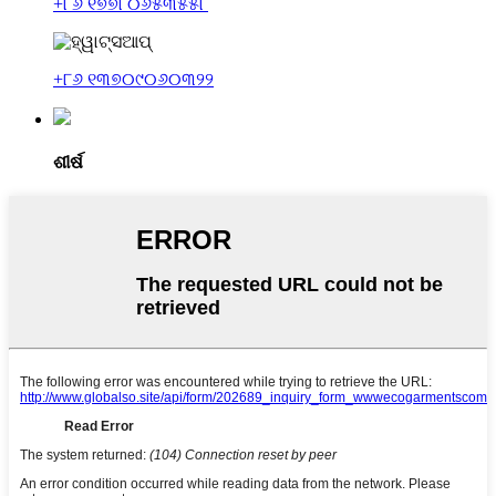
+୮୬ ୧୭୭୮୦୬୫୩୫୫୮
+୮୬ ୧୩୭୦୯୦୬୦୩୨୨
ଶୀର୍ଷ