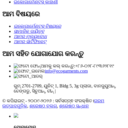
ଇକୋଗାର୍ମେଣ୍ଟସ୍ କାହାଣୀ
ଆମ ବିଷୟରେ
ଇକୋଗାର୍ମେଣ୍ଟସ୍ ବିଷୟରେ
ସାମାଜିକ ଦାୟିତ୍ବ
ଆମର ମୂଲ୍ୟବୋଧ
ଆମର ସାର୍ଟିଫିକେଟ୍
ଆମ ସହିତ ଯୋଗାଯୋଗ କରନ୍ତୁ
ଆମକୁ କଲ୍ କରନ୍ତୁ:+୮୬-୦୨୮-୮୯୩୬୨୮୧୯
info@ecogarments.com
ରୁମ୍ 2701-2709, ୟୁନିଟ୍ 1, Bldg 5, 3g ପ୍ଲାଜା, ବାନଜୁୟୁଆନ୍,
ଚେଙ୍ଗଡୁ, ସିଚୁଆନ୍, ଚୀନ୍ |
© କପିରାଇଟ୍ - ୨୦୦୯-୨୦୨୬ : ସର୍ବସତ୍ତ୍ଵ ସଂରକ୍ଷିତ।
ଗରମ
ଉତ୍ପାଦଗୁଡ଼ିକ
,
ଶ୍ରେଷ୍ଠ ବ୍ଲଗ୍
,
ଶ୍ରେଷ୍ଠ ସନ୍ଧାନ
ଯୋଗାଯୋଗ