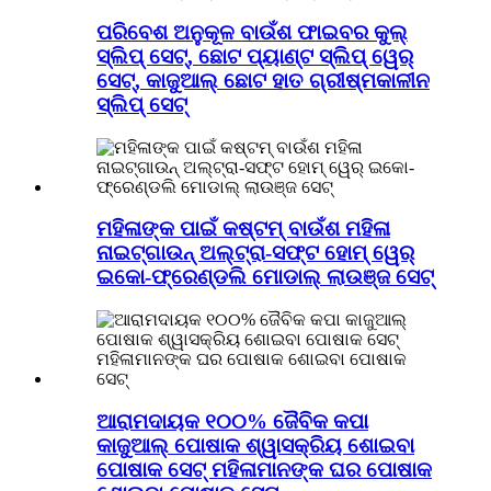
ପରିବେଶ ଅନୁକୂଳ ବାଉଁଶ ଫାଇବର କୁଲ୍
ସ୍ଲିପ୍ ସେଟ୍, ଛୋଟ ପ୍ୟାଣ୍ଟ ସ୍ଲିପ୍ ୱେର୍
ସେଟ୍, କାଜୁଆଲ୍ ଛୋଟ ହାତ ଗ୍ରୀଷ୍ମକାଳୀନ
ସ୍ଲିପ୍ ସେଟ୍
ମହିଳାଙ୍କ ପାଇଁ କଷ୍ଟମ୍ ବାଉଁଶ ମହିଳା
ନାଇଟ୍ଗାଉନ୍ ଅଲ୍ଟ୍ରା-ସଫ୍ଟ ହୋମ୍ ୱେର୍
ଇକୋ-ଫ୍ରେଣ୍ଡଲି ମୋଡାଲ୍ ଲାଉଞ୍ଜ ସେଟ୍
ଆରାମଦାୟକ ୧୦୦% ଜୈବିକ କପା
କାଜୁଆଲ୍ ପୋଷାକ ଶ୍ୱାସକ୍ରିୟ ଶୋଇବା
ପୋଷାକ ସେଟ୍ ମହିଳାମାନଙ୍କ ଘର ପୋଷାକ