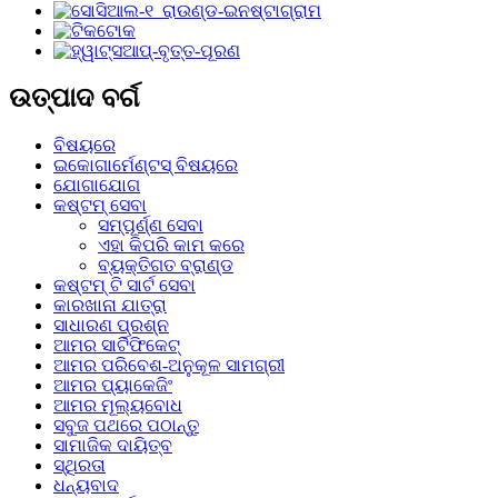
ଉତ୍ପାଦ ବର୍ଗ
ବିଷୟରେ
ଇକୋଗାର୍ମେଣ୍ଟସ୍ ବିଷୟରେ
ଯୋଗାଯୋଗ
କଷ୍ଟମ୍ ସେବା
ସମ୍ପୂର୍ଣ୍ଣ ସେବା
ଏହା କିପରି କାମ କରେ
ବ୍ୟକ୍ତିଗତ ବ୍ରାଣ୍ଡ
କଷ୍ଟମ୍ ଟି ସାର୍ଟ ସେବା
କାରଖାନା ଯାତ୍ରା
ସାଧାରଣ ପ୍ରଶ୍ନ
ଆମର ସାର୍ଟିଫିକେଟ୍
ଆମର ପରିବେଶ-ଅନୁକୂଳ ସାମଗ୍ରୀ
ଆମର ପ୍ୟାକେଜିଂ
ଆମର ମୂଲ୍ୟବୋଧ
ସବୁଜ ପଥରେ ପଠାନ୍ତୁ
ସାମାଜିକ ଦାୟିତ୍ବ
ସ୍ଥିରତା
ଧନ୍ୟବାଦ