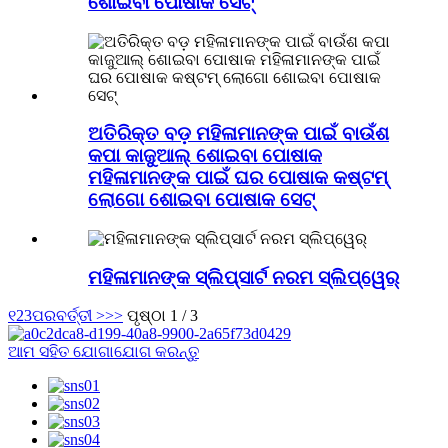
ଶୋଇବା ପୋଷାକ ସେଟ୍
ଅତିରିକ୍ତ ବଡ଼ ମହିଳାମାନଙ୍କ ପାଇଁ ବାଉଁଶ
କପା କାଜୁଆଲ୍ ଶୋଇବା ପୋଷାକ
ମହିଳାମାନଙ୍କ ପାଇଁ ଘର ପୋଷାକ କଷ୍ଟମ୍
ଲୋଗୋ ଶୋଇବା ପୋଷାକ ସେଟ୍
ମହିଳାମାନଙ୍କ ସ୍ଲିପ୍‌ସାର୍ଟ ନରମ ସ୍ଲିପ୍‌ୱେର୍
୧
2
3
ପରବର୍ତ୍ତୀ >
>>
ପୃଷ୍ଠା 1 / 3
ଆମ ସହିତ ଯୋଗାଯୋଗ କରନ୍ତୁ