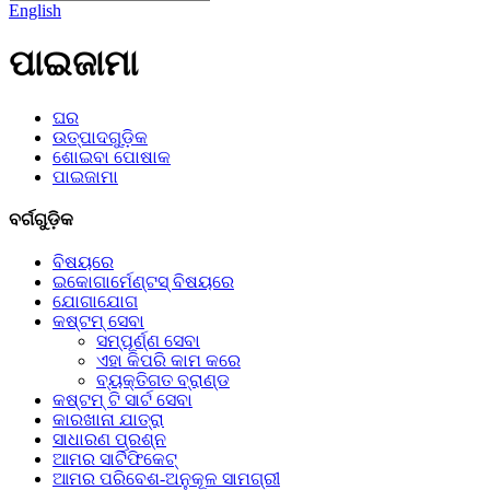
English
ପାଇଜାମା
ଘର
ଉତ୍ପାଦଗୁଡ଼ିକ
ଶୋଇବା ପୋଷାକ
ପାଇଜାମା
ବର୍ଗଗୁଡ଼ିକ
ବିଷୟରେ
ଇକୋଗାର୍ମେଣ୍ଟସ୍ ବିଷୟରେ
ଯୋଗାଯୋଗ
କଷ୍ଟମ୍ ସେବା
ସମ୍ପୂର୍ଣ୍ଣ ସେବା
ଏହା କିପରି କାମ କରେ
ବ୍ୟକ୍ତିଗତ ବ୍ରାଣ୍ଡ
କଷ୍ଟମ୍ ଟି ସାର୍ଟ ସେବା
କାରଖାନା ଯାତ୍ରା
ସାଧାରଣ ପ୍ରଶ୍ନ
ଆମର ସାର୍ଟିଫିକେଟ୍
ଆମର ପରିବେଶ-ଅନୁକୂଳ ସାମଗ୍ରୀ