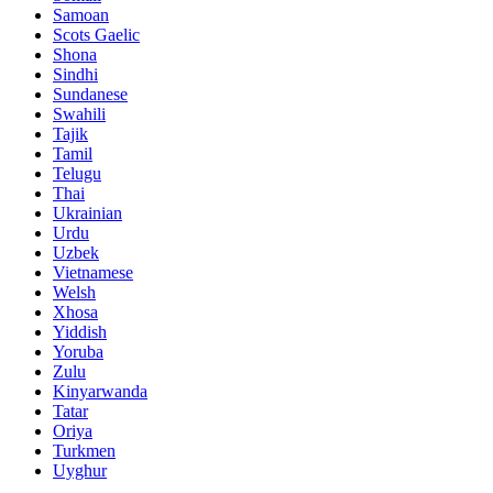
Samoan
Scots Gaelic
Shona
Sindhi
Sundanese
Swahili
Tajik
Tamil
Telugu
Thai
Ukrainian
Urdu
Uzbek
Vietnamese
Welsh
Xhosa
Yiddish
Yoruba
Zulu
Kinyarwanda
Tatar
Oriya
Turkmen
Uyghur