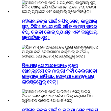
ମହିଳାମାନଙ୍କ ପାଇଁ ୨-ପିସ୍ ସେଟ୍: କାଜୁଆଲ୍
ସୁଟ୍, ଟିକିଏ ଖୋଲା ନାଭି ସହିତ ଲମ୍ବା ହାତର
ଟପ୍, ଚଉଡା ଗୋଡ୍ ପ୍ୟାଣ୍ଟ ଏବଂ କାଜୁଆଲ୍
ସ୍ପୋର୍ଟସୱେର୍।
ପିଜାମାସ୍ ଦେ ଆଲଗୋଡନ୍ ପୁରୋ
ହୋମ୍ବ୍ରେସ୍ ଦେ ମାଙ୍ଗା କର୍ଟା ଡେଲଗାଡୋ
କାଜୁଆଲ୍ କାର୍ଡିଗାନ୍ ସୋଲାପା ହୋମ୍ବ୍ରେସ୍
ଲାଉଞ୍ଜୱେର୍ ସେଟ୍ |
ମହିଳାମାନଙ୍କ ପାଇଁ ପାଇଜାମା ସେଟ୍ ଆଇସ୍