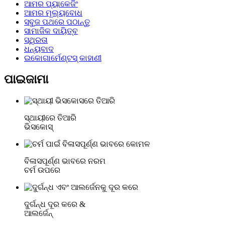
ଆମର ପ୍ୟାକେଜିଂ
ଆମର ମୂଲ୍ୟବୋଧ
ସବୁଜ ପଥରେ ପଠାନ୍ତୁ
ସାମାଜିକ ଦାୟିତ୍ବ
ସ୍ଥିରତା
ଧନ୍ୟବାଦ
ଇକୋଗାର୍ମେଣ୍ଟସ୍ କାହାଣୀ
ପାଇଜାମା
ସ୍ଥାୟୀରେ ତିଆରି
ଭିସକୋସ୍
ବିଳାସପୂର୍ଣ୍ଣ ଭାବରେ ନରମ
ଚର୍ମ ଉପରେ
ଦୁର୍ଗନ୍ଧ ଦୂର କରେ &
ଆଲର୍ଜେନ୍