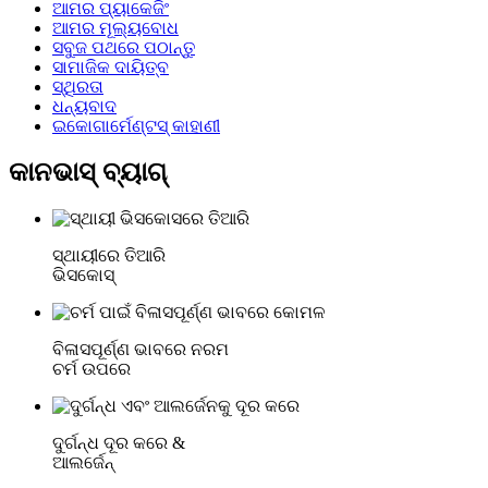
ଆମର ପ୍ୟାକେଜିଂ
ଆମର ମୂଲ୍ୟବୋଧ
ସବୁଜ ପଥରେ ପଠାନ୍ତୁ
ସାମାଜିକ ଦାୟିତ୍ବ
ସ୍ଥିରତା
ଧନ୍ୟବାଦ
ଇକୋଗାର୍ମେଣ୍ଟସ୍ କାହାଣୀ
କାନଭାସ୍ ବ୍ୟାଗ୍
ସ୍ଥାୟୀରେ ତିଆରି
ଭିସକୋସ୍
ବିଳାସପୂର୍ଣ୍ଣ ଭାବରେ ନରମ
ଚର୍ମ ଉପରେ
ଦୁର୍ଗନ୍ଧ ଦୂର କରେ &
ଆଲର୍ଜେନ୍