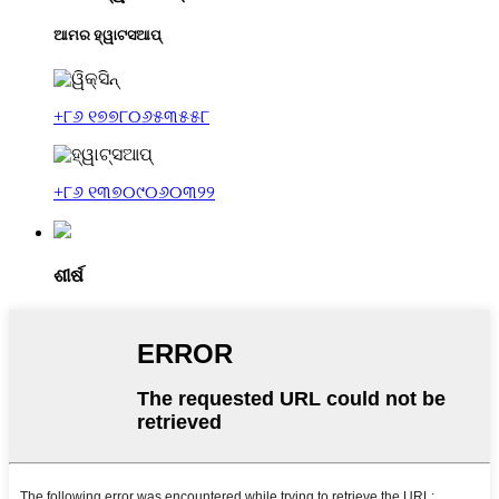
ଆମର ହ୍ୱାଟସଆପ୍
+୮୬ ୧୭୭୮୦୬୫୩୫୫୮
+୮୬ ୧୩୭୦୯୦୬୦୩୨୨
ଶୀର୍ଷ