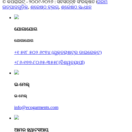
© କପିରାଇଟ୍ - ୨୦୦୯-୨୦୨୬ : ସର୍ବସତ୍ତ୍ଵ ସଂରକ୍ଷିତ।
ଗରମ
ଉତ୍ପାଦଗୁଡ଼ିକ
,
ଶ୍ରେଷ୍ଠ ବ୍ଲଗ୍
,
ଶ୍ରେଷ୍ଠ ସନ୍ଧାନ
ଯୋଗାଯୋଗ
ଯୋଗାଯୋଗ
+୧ ୫୧୮ ୫୦୨ ୬୯୭୪ (ଯୁକ୍ତରାଷ୍ଟ୍ର ଡାଇରେକ୍ଟ)
+୮୬-୧୭୭-୮୦୬୫-୩୫୫୮(ବିଶ୍ୱବ୍ୟାପୀ)
ଇ-ମେଲ୍
ଇ-ମେଲ୍
info@ecogarments.com
ଆମର ହ୍ୱାଟସଆପ୍