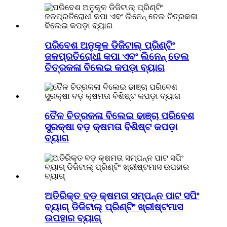
ପରିବେଶ ଅନୁକୂଳ ଡିଜିଟାଲ୍ ପ୍ରିଣ୍ଟିଂ
ଜଳପ୍ରତିରୋଧୀ କପା ଏବଂ ଲିନେନ୍ ତେଲ
ଚିତ୍ରକଳା ବିଲେଇ କପଡ଼ା ବ୍ୟାଗ
ତୈଳ ଚିତ୍ରକଳା ବିଲେଇ ଢାଞ୍ଚା ପରିବେଶ
ସୁରକ୍ଷା ବଡ଼ କ୍ଷମତା ବିଶିଷ୍ଟ କପଡ଼ା
ବ୍ୟାଗ
ଅତିରିକ୍ତ ବଡ଼ କ୍ଷମତା ସମ୍ପନ୍ନ ପାଟ ସପିଂ
ବ୍ୟାଗ୍ ଡିଜିଟାଲ୍ ପ୍ରିଣ୍ଟିଂ ଖ୍ରୀଷ୍ଟମାସ
ଉପହାର ବ୍ୟାଗ୍