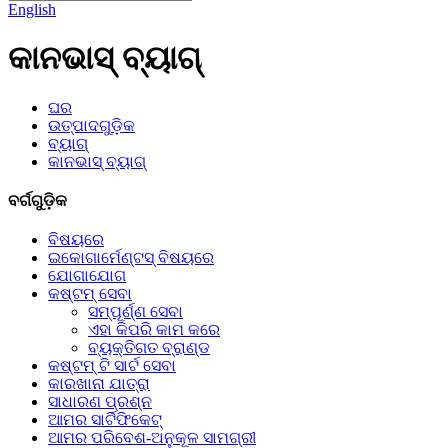
English
କାନଭାସ୍ ବ୍ୟାଗ୍
ଘର
ଉତ୍ପାଦଗୁଡ଼ିକ
ବ୍ୟାଗ୍
କାନଭାସ୍ ବ୍ୟାଗ୍
ବର୍ଗଗୁଡ଼ିକ
ବିଷୟରେ
ଇକୋଗାର୍ମେଣ୍ଟସ୍ ବିଷୟରେ
ଯୋଗାଯୋଗ
କଷ୍ଟମ୍ ସେବା
ସମ୍ପୂର୍ଣ୍ଣ ସେବା
ଏହା କିପରି କାମ କରେ
ବ୍ୟକ୍ତିଗତ ବ୍ରାଣ୍ଡ
କଷ୍ଟମ୍ ଟି ସାର୍ଟ ସେବା
କାରଖାନା ଯାତ୍ରା
ସାଧାରଣ ପ୍ରଶ୍ନ
ଆମର ସାର୍ଟିଫିକେଟ୍
ଆମର ପରିବେଶ-ଅନୁକୂଳ ସାମଗ୍ରୀ