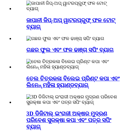
ଜାପାନୀ ଜିପ୍-ଅପ୍ ୱାଟରପ୍ରୁଫ୍ ଫଳ ଟୋଟ୍
ବ୍ୟାଗ୍
ଗଛର ଫୁଲ ଏବଂ ଫଳ ଢାଞ୍ଚା ସପିଂ ବ୍ୟାଗ
ତେଲ ଚିତ୍ରକଳା ବିଲେଇ ପ୍ରିଣ୍ଟ କପା ଏବଂ
ଲିନେନ୍ ମହିଳା ହ୍ୟାଣ୍ଡବ୍ୟାଗ୍
3D ଡିଜିଟାଲ୍ ଇଂରାଜୀ ଅକ୍ଷର ମୁଦ୍ରଣ
ପରିବେଶ ସୁରକ୍ଷା କପା ଏବଂ ପତ୍ର ସପିଂ
ବ୍ୟାଗ୍