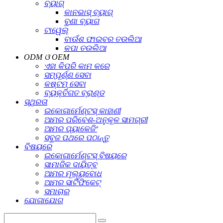
ବ୍ୟାଗ୍
କାନଭାସ୍ ବ୍ୟାଗ୍
ବୁଣା ବ୍ୟାଗ
ଟାୱେଲ୍
ବାଉଁଶ ଫାଇବର ତଉଲିଆ
କପା ତଉଲିଆ
ODM ଓ OEM
ଏହା କିପରି କାମ କରେ
ସମ୍ପୂର୍ଣ୍ଣ ସେବା
କଷ୍ଟମ୍ ସେବା
ବ୍ୟକ୍ତିଗତ ବ୍ରାଣ୍ଡ
ସ୍ଥିରତା
ଇକୋଗାର୍ମେଣ୍ଟସ୍ କାହାଣୀ
ଆମର ପରିବେଶ-ଅନୁକୂଳ ସାମଗ୍ରୀ
ଆମର ପ୍ୟାକେଜିଂ
ସବୁଜ ପଥରେ ପଠାନ୍ତୁ
ବିଷୟରେ
ଇକୋଗାର୍ମେଣ୍ଟସ୍ ବିଷୟରେ
ସାମାଜିକ ଦାୟିତ୍ବ
ଆମର ମୂଲ୍ୟବୋଧ
ଆମର ସାର୍ଟିଫିକେଟ୍
ସମାଚାର
ଯୋଗାଯୋଗ