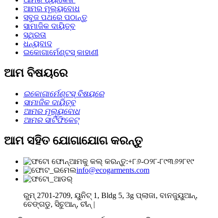
ଆମର ମୂଲ୍ୟବୋଧ
ସବୁଜ ପଥରେ ପଠାନ୍ତୁ
ସାମାଜିକ ଦାୟିତ୍ବ
ସ୍ଥିରତା
ଧନ୍ୟବାଦ
ଇକୋଗାର୍ମେଣ୍ଟସ୍ କାହାଣୀ
ଆମ ବିଷୟରେ
ଇକୋଗାର୍ମେଣ୍ଟସ୍ ବିଷୟରେ
ସାମାଜିକ ଦାୟିତ୍ବ
ଆମର ମୂଲ୍ୟବୋଧ
ଆମର ସାର୍ଟିଫିକେଟ୍
ଆମ ସହିତ ଯୋଗାଯୋଗ କରନ୍ତୁ
ଆମକୁ କଲ୍ କରନ୍ତୁ:+୮୬-୦୨୮-୮୯୩୬୨୮୧୯
info@ecogarments.com
ରୁମ୍ 2701-2709, ୟୁନିଟ୍ 1, Bldg 5, 3g ପ୍ଲାଜା, ବାନଜୁୟୁଆନ୍,
ଚେଙ୍ଗଡୁ, ସିଚୁଆନ୍, ଚୀନ୍ |