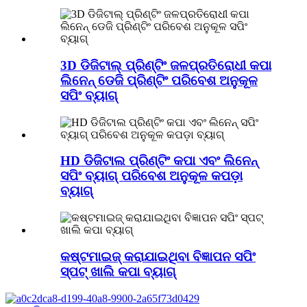
3D ଡିଜିଟାଲ୍ ପ୍ରିଣ୍ଟିଂ ଜଳପ୍ରତିରୋଧୀ କପା
ଲିନେନ୍ ଡେଜି ପ୍ରିଣ୍ଟିଂ ପରିବେଶ ଅନୁକୂଳ
ସପିଂ ବ୍ୟାଗ୍
HD ଡିଜିଟାଲ ପ୍ରିଣ୍ଟିଂ କପା ଏବଂ ଲିନେନ୍
ସପିଂ ବ୍ୟାଗ୍ ପରିବେଶ ଅନୁକୂଳ କପଡ଼ା
ବ୍ୟାଗ୍
କଷ୍ଟମାଇଜ୍ କରାଯାଇଥିବା ବିଜ୍ଞାପନ ସପିଂ
ସ୍ପଟ୍ ଖାଲି କପା ବ୍ୟାଗ୍