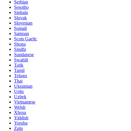
Serbian
Sesotho
Sinhala
Slovak
Slovenian
Somali
Samoan
Scots Gaelic
Shona
Sindhi
Sundanese
Swahili
Tajik
Tamil
Telugu
Thai
Ukrainian
Urdu
Uzbek
Vietnamese
Welsh
Xhosa
Yiddish
Yoruba
Zulu