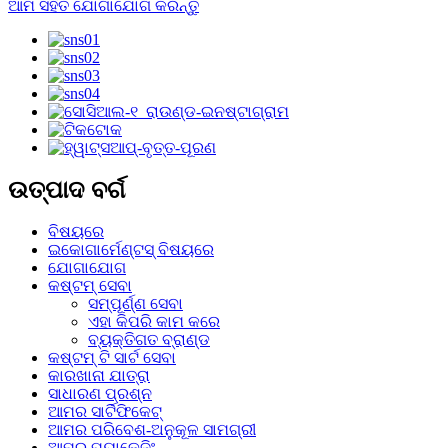
ଆମ ସହିତ ଯୋଗାଯୋଗ କରନ୍ତୁ
ଉତ୍ପାଦ ବର୍ଗ
ବିଷୟରେ
ଇକୋଗାର୍ମେଣ୍ଟସ୍ ବିଷୟରେ
ଯୋଗାଯୋଗ
କଷ୍ଟମ୍ ସେବା
ସମ୍ପୂର୍ଣ୍ଣ ସେବା
ଏହା କିପରି କାମ କରେ
ବ୍ୟକ୍ତିଗତ ବ୍ରାଣ୍ଡ
କଷ୍ଟମ୍ ଟି ସାର୍ଟ ସେବା
କାରଖାନା ଯାତ୍ରା
ସାଧାରଣ ପ୍ରଶ୍ନ
ଆମର ସାର୍ଟିଫିକେଟ୍
ଆମର ପରିବେଶ-ଅନୁକୂଳ ସାମଗ୍ରୀ
ଆମର ପ୍ୟାକେଜିଂ