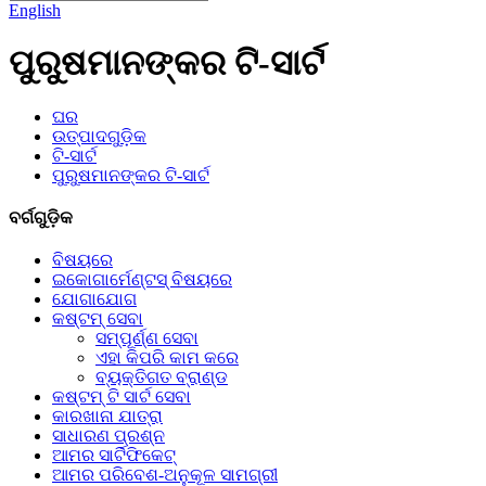
English
ପୁରୁଷମାନଙ୍କର ଟି-ସାର୍ଟ
ଘର
ଉତ୍ପାଦଗୁଡ଼ିକ
ଟି-ସାର୍ଟ
ପୁରୁଷମାନଙ୍କର ଟି-ସାର୍ଟ
ବର୍ଗଗୁଡ଼ିକ
ବିଷୟରେ
ଇକୋଗାର୍ମେଣ୍ଟସ୍ ବିଷୟରେ
ଯୋଗାଯୋଗ
କଷ୍ଟମ୍ ସେବା
ସମ୍ପୂର୍ଣ୍ଣ ସେବା
ଏହା କିପରି କାମ କରେ
ବ୍ୟକ୍ତିଗତ ବ୍ରାଣ୍ଡ
କଷ୍ଟମ୍ ଟି ସାର୍ଟ ସେବା
କାରଖାନା ଯାତ୍ରା
ସାଧାରଣ ପ୍ରଶ୍ନ
ଆମର ସାର୍ଟିଫିକେଟ୍
ଆମର ପରିବେଶ-ଅନୁକୂଳ ସାମଗ୍ରୀ