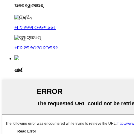
ଆମର ହ୍ୱାଟସଆପ୍
+୮୬ ୧୭୭୮୦୬୫୩୫୫୮
+୮୬ ୧୩୭୦୯୦୬୦୩୨୨
ଶୀର୍ଷ