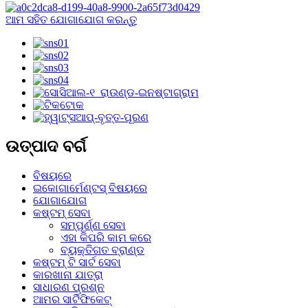
ଆମ ସହିତ ଯୋଗାଯୋଗ କରନ୍ତୁ
ଉତ୍ପାଦ ବର୍ଗ
ବିଷୟରେ
ଇକୋଗାର୍ମେଣ୍ଟସ୍ ବିଷୟରେ
ଯୋଗାଯୋଗ
କଷ୍ଟମ୍ ସେବା
ସମ୍ପୂର୍ଣ୍ଣ ସେବା
ଏହା କିପରି କାମ କରେ
ବ୍ୟକ୍ତିଗତ ବ୍ରାଣ୍ଡ
କଷ୍ଟମ୍ ଟି ସାର୍ଟ ସେବା
କାରଖାନା ଯାତ୍ରା
ସାଧାରଣ ପ୍ରଶ୍ନ
ଆମର ସାର୍ଟିଫିକେଟ୍