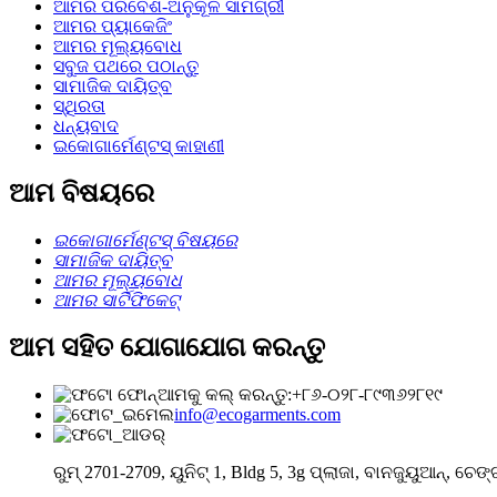
ଆମର ପରିବେଶ-ଅନୁକୂଳ ସାମଗ୍ରୀ
ଆମର ପ୍ୟାକେଜିଂ
ଆମର ମୂଲ୍ୟବୋଧ
ସବୁଜ ପଥରେ ପଠାନ୍ତୁ
ସାମାଜିକ ଦାୟିତ୍ବ
ସ୍ଥିରତା
ଧନ୍ୟବାଦ
ଇକୋଗାର୍ମେଣ୍ଟସ୍ କାହାଣୀ
ଆମ ବିଷୟରେ
ଇକୋଗାର୍ମେଣ୍ଟସ୍ ବିଷୟରେ
ସାମାଜିକ ଦାୟିତ୍ବ
ଆମର ମୂଲ୍ୟବୋଧ
ଆମର ସାର୍ଟିଫିକେଟ୍
ଆମ ସହିତ ଯୋଗାଯୋଗ କରନ୍ତୁ
ଆମକୁ କଲ୍ କରନ୍ତୁ:+୮୬-୦୨୮-୮୯୩୬୨୮୧୯
info@ecogarments.com
ରୁମ୍ 2701-2709, ୟୁନିଟ୍ 1, Bldg 5, 3g ପ୍ଲାଜା, ବାନଜୁୟୁଆନ୍, ଚେଙ୍ଗଡ