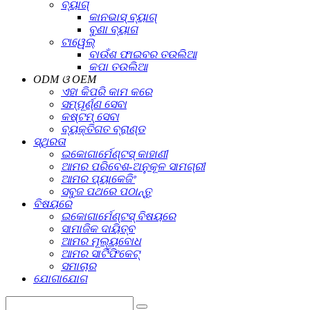
ବ୍ୟାଗ୍
କାନଭାସ୍ ବ୍ୟାଗ୍
ବୁଣା ବ୍ୟାଗ
ଟାୱେଲ୍
ବାଉଁଶ ଫାଇବର ତଉଲିଆ
କପା ତଉଲିଆ
ODM ଓ OEM
ଏହା କିପରି କାମ କରେ
ସମ୍ପୂର୍ଣ୍ଣ ସେବା
କଷ୍ଟମ୍ ସେବା
ବ୍ୟକ୍ତିଗତ ବ୍ରାଣ୍ଡ
ସ୍ଥିରତା
ଇକୋଗାର୍ମେଣ୍ଟସ୍ କାହାଣୀ
ଆମର ପରିବେଶ-ଅନୁକୂଳ ସାମଗ୍ରୀ
ଆମର ପ୍ୟାକେଜିଂ
ସବୁଜ ପଥରେ ପଠାନ୍ତୁ
ବିଷୟରେ
ଇକୋଗାର୍ମେଣ୍ଟସ୍ ବିଷୟରେ
ସାମାଜିକ ଦାୟିତ୍ବ
ଆମର ମୂଲ୍ୟବୋଧ
ଆମର ସାର୍ଟିଫିକେଟ୍
ସମାଚାର
ଯୋଗାଯୋଗ