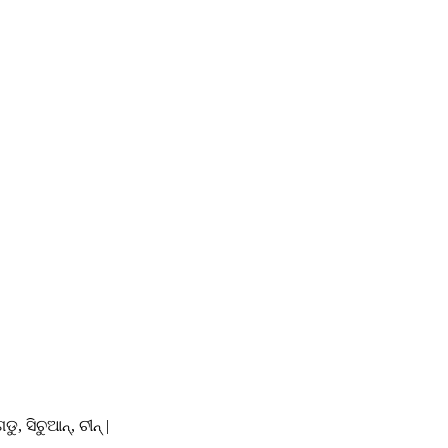
ୁ, ସିଚୁଆନ୍, ଚୀନ୍ |