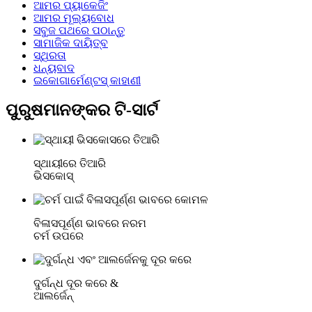
ଆମର ପ୍ୟାକେଜିଂ
ଆମର ମୂଲ୍ୟବୋଧ
ସବୁଜ ପଥରେ ପଠାନ୍ତୁ
ସାମାଜିକ ଦାୟିତ୍ବ
ସ୍ଥିରତା
ଧନ୍ୟବାଦ
ଇକୋଗାର୍ମେଣ୍ଟସ୍ କାହାଣୀ
ପୁରୁଷମାନଙ୍କର ଟି-ସାର୍ଟ
ସ୍ଥାୟୀରେ ତିଆରି
ଭିସକୋସ୍
ବିଳାସପୂର୍ଣ୍ଣ ଭାବରେ ନରମ
ଚର୍ମ ଉପରେ
ଦୁର୍ଗନ୍ଧ ଦୂର କରେ &
ଆଲର୍ଜେନ୍