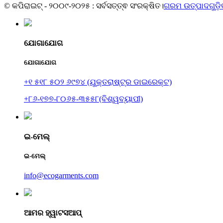
© କପିରାଇଟ୍ - ୨୦୦୯-୨୦୨୫ : ସର୍ବସତ୍ତ୍ଵ ସଂରକ୍ଷିତ।
ଗରମ ଉତ୍ପାଦଗୁଡ଼
ଯୋଗାଯୋଗ
ଯୋଗାଯୋଗ
+୧ ୫୧୮ ୫୦୨ ୬୯୭୪ (ଯୁକ୍ତରାଷ୍ଟ୍ର ଡାଇରେକ୍ଟ)
+୮୬-୧୭୭-୮୦୬୫-୩୫୫୮(ବିଶ୍ୱବ୍ୟାପୀ)
ଇ-ମେଲ୍
ଇ-ମେଲ୍
info@ecogarments.com
ଆମର ହ୍ୱାଟସଆପ୍