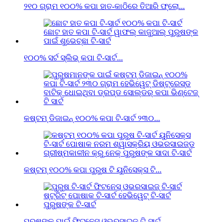
୨୧୦ ଗ୍ରାମ ୧୦୦% କପା ହାତ-କାଠିରେ ତିଆରି ଫ୍ଲୋ...
୧୦୦% ସର୍ଟ ସ୍ଲିଭ୍ କପା ଟି-ସାର୍ଟ...
କଷ୍ଟମ୍ ଡିଜାଇନ୍ ୧୦୦% କପା ଟି-ସାର୍ଟ ୨୩୦...
କଷ୍ଟମ୍ ୧୦୦% କପା ପୁରୁଷ ଟି ୟୁନିସେକ୍ସ ଟି...
ପୁରୁଷଙ୍କ ପାଇଁ ଫିଟନେସ୍ ଓଭରସାଇଜ୍ ଟି-ସାର୍ଟ...