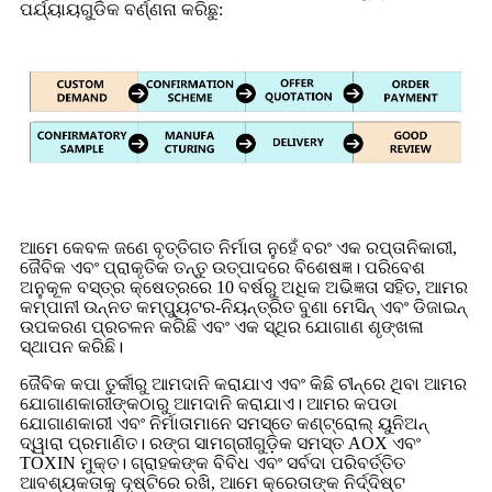
ପର୍ଯ୍ୟାୟଗୁଡିକ ବର୍ଣ୍ଣନା କରିଛୁ:
ଆମେ କେବଳ ଜଣେ ବୃତ୍ତିଗତ ନିର୍ମାତା ନୁହେଁ ବରଂ ଏକ ରପ୍ତାନିକାରୀ,
ଜୈବିକ ଏବଂ ପ୍ରାକୃତିକ ତନ୍ତୁ ଉତ୍ପାଦରେ ବିଶେଷଜ୍ଞ। ପରିବେଶ
ଅନୁକୂଳ ବସ୍ତ୍ର କ୍ଷେତ୍ରରେ 10 ବର୍ଷରୁ ଅଧିକ ଅଭିଜ୍ଞତା ସହିତ, ଆମର
କମ୍ପାନୀ ଉନ୍ନତ କମ୍ପ୍ୟୁଟର-ନିୟନ୍ତ୍ରିତ ବୁଣା ମେସିନ୍ ଏବଂ ଡିଜାଇନ୍
ଉପକରଣ ପ୍ରଚଳନ କରିଛି ଏବଂ ଏକ ସ୍ଥିର ଯୋଗାଣ ଶୃଙ୍ଖଳା
ସ୍ଥାପନ କରିଛି।
ଜୈବିକ କପା ତୁର୍କୀରୁ ଆମଦାନି କରାଯାଏ ଏବଂ କିଛି ଚୀନ୍‌ରେ ଥିବା ଆମର
ଯୋଗାଣକାରୀଙ୍କଠାରୁ ଆମଦାନି କରାଯାଏ। ଆମର କପଡା
ଯୋଗାଣକାରୀ ଏବଂ ନିର୍ମାତାମାନେ ସମସ୍ତେ କଣ୍ଟ୍ରୋଲ୍ ୟୁନିଅନ୍
ଦ୍ୱାରା ପ୍ରମାଣିତ। ରଙ୍ଗ ସାମଗ୍ରୀଗୁଡ଼ିକ ସମସ୍ତ AOX ଏବଂ
TOXIN ମୁକ୍ତ। ଗ୍ରାହକଙ୍କ ବିବିଧ ଏବଂ ସର୍ବଦା ପରିବର୍ତ୍ତିତ
ଆବଶ୍ୟକତାକୁ ଦୃଷ୍ଟିରେ ରଖି, ଆମେ କ୍ରେତାଙ୍କ ନିର୍ଦ୍ଦିଷ୍ଟ