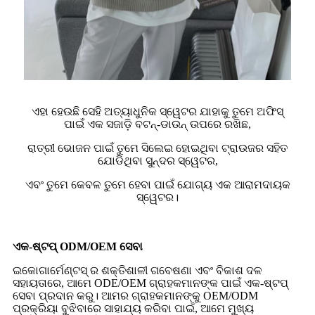
ଏହା ହେଉଛି ସେହି ଅତ୍ୟାଧୁନିକ ସ୍ୱେଟର ଯାହାକୁ ତୁମେ ଅଫିସ୍
ପାଇଁ ଏକ ସଜାଡ଼ି ବଟନ୍-ଡାଉନ୍ ଉପରେ ରଖିଛ,
ରାତ୍ରୀ ଭୋଜନ ପାଇଁ ତୁମେ ସିଲେଇ ହୋଇଥିବା ଟ୍ରାଉଜର ସହିତ
ଯୋଡିଥିବା ସୁନ୍ଦର ସ୍ୱେଟର,
ଏବଂ ତୁମେ କେବଳ ତୁମେ ହେବା ପାଇଁ ଯୋଗ୍ୟ ଏକ ଆରାମଦାୟକ
ସ୍ୱେଟର।
ଏକ-ଷ୍ଟପ୍ ODM/OEM ସେବା
ଇକୋଗାର୍ମେଣ୍ଟସ୍ ର ଶକ୍ତିଶାଳୀ ଗବେଷଣା ଏବଂ ବିକାଶ ଦଳ
ସହାୟତାରେ, ଆମେ ODE/OEM ଗ୍ରାହକମାନଙ୍କ ପାଇଁ ଏକ-ଷ୍ଟପ୍
ସେବା ପ୍ରଦାନ କରୁ। ଆମର ଗ୍ରାହକମାନଙ୍କୁ OEM/ODM
ପ୍ରକ୍ରିୟା ବୁଝିବାରେ ସାହାଯ୍ୟ କରିବା ପାଇଁ, ଆମେ ମୁଖ୍ୟ