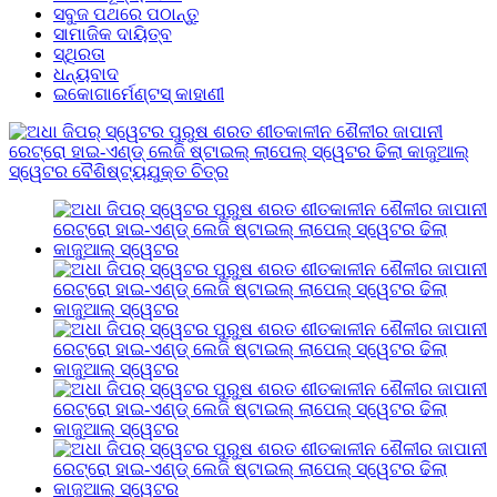
ସବୁଜ ପଥରେ ପଠାନ୍ତୁ
ସାମାଜିକ ଦାୟିତ୍ବ
ସ୍ଥିରତା
ଧନ୍ୟବାଦ
ଇକୋଗାର୍ମେଣ୍ଟସ୍ କାହାଣୀ