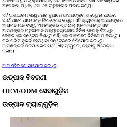
ଆକର୍ଷଣୀୟ, ଫିଟ୍ କ୍ଷମାଶୀଳ, ଏବଂ ଶୈଳୀ ଅନନ୍ତ। ଏହା ଏକ ସ୍ୱେଟର
ଅପେକ୍ଷା ଅଧିକ; ଏହା ଏକ ଋତୁକାଳୀନ ଅଭୟାରଣ୍ୟ।
ଏହି ଅସାଧାରଣ ସ୍ୱେଟରର ବୁଣାରେ ଆପଣଙ୍କର ସାନ୍ତ୍ୱନା ପାଇବା
ପାଇଁ ଆମେ ଆପଣଙ୍କୁ ନିମନ୍ତ୍ରଣ କରୁଛୁ। ଏହି ସ୍ୱେଟରକୁ ଆପଣଙ୍କର
ଆରାମଦାୟକ ବସ୍ତୁ, ଆପଣଙ୍କର ଷ୍ଟାଇଲ୍ ଷ୍ଟେଟମେଣ୍ଟ ଏବଂ
ଆପଣଙ୍କର ଋତୁକାଳୀନ ଅତ୍ୟାବଶ୍ୟକୀୟ ଜିନିଷ ହେବାକୁ ଦିଅନ୍ତୁ।
କେବଳ ଏକ ସ୍ୱେଟର କିଣନ୍ତୁ ନାହିଁ; ଏକ ଭାବନାରେ ବିନିଯୋଗ କରନ୍ତୁ।
ଘର ପରି ଅନୁଭବ ହେଉଥିବା ସ୍ୱେଟରରେ ବିନିଯୋଗ କରନ୍ତୁ।
ଆପଣଙ୍କର ପରମ ଶରତ ସାଥୀ, ଏହି ସ୍ୱେଟର, ରହିବାକୁ ଅପେକ୍ଷା
କରିଛି।
ଆମ ସହିତ ଯୋଗାଯୋଗ କରନ୍ତୁ
ଉତ୍ପାଦ ବିବରଣୀ
OEM/ODM ସେବାଗୁଡ଼ିକ
ଉତ୍ପାଦ ଟ୍ୟାଗ୍‌ଗୁଡ଼ିକ