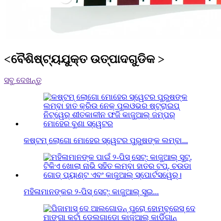
<ବୈଶିଷ୍ଟ୍ୟଯୁକ୍ତ ଉତ୍ପାଦଗୁଡିକ >
ସବୁ ଦେଖନ୍ତୁ
କଷ୍ଟମ୍ ଲୋଗୋ ମୋହେର ସ୍ୱେଟର ପୁରୁଷଙ୍କ ଲମ୍ବା...
ମହିଳାମାନଙ୍କର ୨-ପିସ୍ ସେଟ୍: କାଜୁଆଲ୍ ସୁଇ...