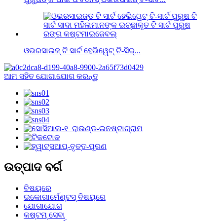
ଓଭରସାଇଜ୍ ଟି ସାର୍ଟ ହେଭିୱେଟ୍ ଟି-ସିର୍...
ଆମ ସହିତ ଯୋଗାଯୋଗ କରନ୍ତୁ
ଉତ୍ପାଦ ବର୍ଗ
ବିଷୟରେ
ଇକୋଗାର୍ମେଣ୍ଟସ୍ ବିଷୟରେ
ଯୋଗାଯୋଗ
କଷ୍ଟମ୍ ସେବା