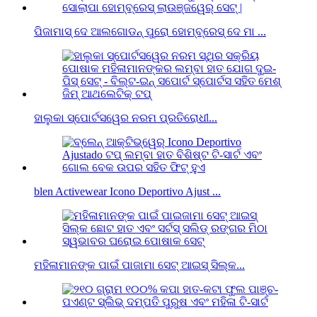
ପିଜାମାସ୍ ଦେ ଆଲଗୋଡନ୍ ପୁରୋ ହୋମ୍ବ୍ରେସ୍ ଦେ ମା ...
ହାଲୁକା ସ୍ପୋର୍ଟସୱେର ନରମ ପ୍ରତିରୋଧୀ...
blen Activewear Icono Deportivo Ajust ...
ମହିଳାମାନଙ୍କ ପାଇଁ ପାଜାମା ସେଟ୍ ଆଇସ୍ ସିଲ୍କ...