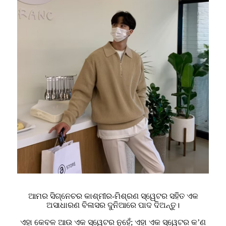
ଆମର ସିଗ୍ନେଚର କାଶ୍ମୀର-ମିଶ୍ରଣ ସ୍ୱେଟର ସହିତ ଏକ
ଅସାଧାରଣ ବିଳାସର ଦୁନିଆରେ ପାଦ ଦିଅନ୍ତୁ।
ଏହା କେବଳ ଆଉ ଏକ ସ୍ୱେଟର ନୁହେଁ; ଏହା ଏକ ସ୍ୱେଟର କ’ଣ