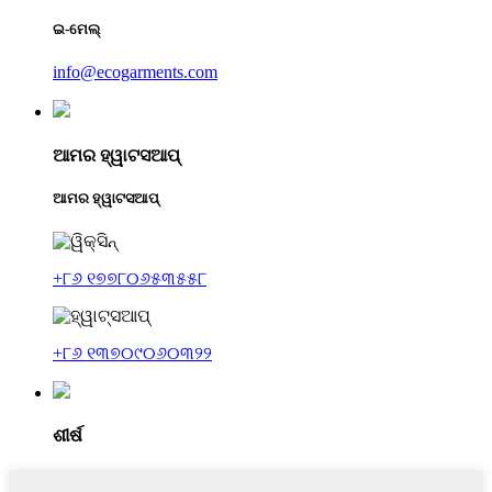
ଇ-ମେଲ୍
info@ecogarments.com
ଆମର ହ୍ୱାଟସଆପ୍
ଆମର ହ୍ୱାଟସଆପ୍
+୮୬ ୧୭୭୮୦୬୫୩୫୫୮
+୮୬ ୧୩୭୦୯୦୬୦୩୨୨
ଶୀର୍ଷ