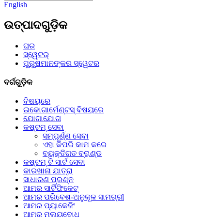
English
ଉତ୍ପାଦଗୁଡ଼ିକ
ଘର
ସ୍ୱେଟର୍
ପୁରୁଷମାନଙ୍କର ସ୍ୱେଟର
ବର୍ଗଗୁଡ଼ିକ
ବିଷୟରେ
ଇକୋଗାର୍ମେଣ୍ଟସ୍ ବିଷୟରେ
ଯୋଗାଯୋଗ
କଷ୍ଟମ୍ ସେବା
ସମ୍ପୂର୍ଣ୍ଣ ସେବା
ଏହା କିପରି କାମ କରେ
ବ୍ୟକ୍ତିଗତ ବ୍ରାଣ୍ଡ
କଷ୍ଟମ୍ ଟି ସାର୍ଟ ସେବା
କାରଖାନା ଯାତ୍ରା
ସାଧାରଣ ପ୍ରଶ୍ନ
ଆମର ସାର୍ଟିଫିକେଟ୍
ଆମର ପରିବେଶ-ଅନୁକୂଳ ସାମଗ୍ରୀ
ଆମର ପ୍ୟାକେଜିଂ
ଆମର ମୂଲ୍ୟବୋଧ