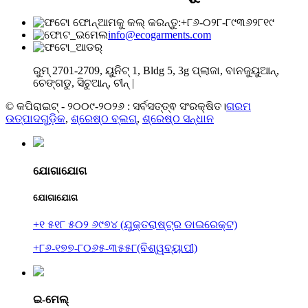
ଆମକୁ କଲ୍ କରନ୍ତୁ:+୮୬-୦୨୮-୮୯୩୬୨୮୧୯
info@ecogarments.com
ରୁମ୍ 2701-2709, ୟୁନିଟ୍ 1, Bldg 5, 3g ପ୍ଲାଜା, ବାନଜୁୟୁଆନ୍,
ଚେଙ୍ଗଡୁ, ସିଚୁଆନ୍, ଚୀନ୍ |
© କପିରାଇଟ୍ - ୨୦୦୯-୨୦୨୬ : ସର୍ବସତ୍ତ୍ଵ ସଂରକ୍ଷିତ।
ଗରମ
ଉତ୍ପାଦଗୁଡ଼ିକ
,
ଶ୍ରେଷ୍ଠ ବ୍ଲଗ୍
,
ଶ୍ରେଷ୍ଠ ସନ୍ଧାନ
ଯୋଗାଯୋଗ
ଯୋଗାଯୋଗ
+୧ ୫୧୮ ୫୦୨ ୬୯୭୪ (ଯୁକ୍ତରାଷ୍ଟ୍ର ଡାଇରେକ୍ଟ)
+୮୬-୧୭୭-୮୦୬୫-୩୫୫୮(ବିଶ୍ୱବ୍ୟାପୀ)
ଇ-ମେଲ୍