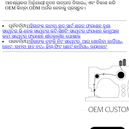
ଆବଶ୍ୟକତା ଅନୁଯାୟୀ ନୂତନ ଉତ୍ପାଦ ଡିଜାଇନ୍ ଏବଂ ବିକାଶ କରି
OEM କିମ୍ବା ODM ଅର୍ଡର ନେବାକୁ ପ୍ରସ୍ତୁତ।
ପୂର୍ବବର୍ତ୍ତୀ:
ମହିଳାଙ୍କ ଲମ୍ବା ହାତ ସାର୍ଟ ଶରତ ଫ୍ୟାଶନ ବୁଣା
ସ୍ୱେଟର ଭି-ବେକ ସ୍ୱେଟର କଟି-ସିଞ୍ଚିଂ ସ୍ୱେଟର ଫ୍ୟାଶନ କାଜୁଆଲ୍
କାମ ସ୍ୱେଟର ଫ୍ୟାଶନ ଶୀତକାଳୀନ ପୋଷାକ
ପରବର୍ତ୍ତୀ:
ମହିଳାଙ୍କ ଚଙ୍କି ନିଟ୍ ସ୍ୱେଟର, ଆଗ ଖୋଲିବା କାର୍ଡିଗାନ୍
କୋଟ୍, ଲମ୍ବା ହାତ ବଟନ୍ ଢିଲା-ଫିଟ୍ ଛୋଟ କାର୍ଡିଗାନ୍ ଜ୍ୟାକେଟ୍