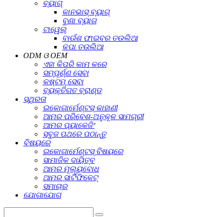
ବ୍ୟାଗ୍
କାନଭାସ୍ ବ୍ୟାଗ୍
ବୁଣା ବ୍ୟାଗ
ଟାୱେଲ୍
ବାଉଁଶ ଫାଇବର ତଉଲିଆ
କପା ତଉଲିଆ
ODM ଓ OEM
ଏହା କିପରି କାମ କରେ
ସମ୍ପୂର୍ଣ୍ଣ ସେବା
କଷ୍ଟମ୍ ସେବା
ବ୍ୟକ୍ତିଗତ ବ୍ରାଣ୍ଡ
ସ୍ଥିରତା
ଇକୋଗାର୍ମେଣ୍ଟସ୍ କାହାଣୀ
ଆମର ପରିବେଶ-ଅନୁକୂଳ ସାମଗ୍ରୀ
ଆମର ପ୍ୟାକେଜିଂ
ସବୁଜ ପଥରେ ପଠାନ୍ତୁ
ବିଷୟରେ
ଇକୋଗାର୍ମେଣ୍ଟସ୍ ବିଷୟରେ
ସାମାଜିକ ଦାୟିତ୍ବ
ଆମର ମୂଲ୍ୟବୋଧ
ଆମର ସାର୍ଟିଫିକେଟ୍
ସମାଚାର
ଯୋଗାଯୋଗ