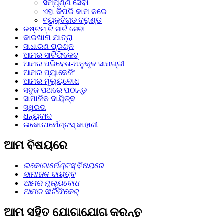
ସମ୍ପୂର୍ଣ୍ଣ ସେବା
ଏହା କିପରି କାମ କରେ
ବ୍ୟକ୍ତିଗତ ବ୍ରାଣ୍ଡ
କଷ୍ଟମ୍ ଟି ସାର୍ଟ ସେବା
କାରଖାନା ଯାତ୍ରା
ସାଧାରଣ ପ୍ରଶ୍ନ
ଆମର ସାର୍ଟିଫିକେଟ୍
ଆମର ପରିବେଶ-ଅନୁକୂଳ ସାମଗ୍ରୀ
ଆମର ପ୍ୟାକେଜିଂ
ଆମର ମୂଲ୍ୟବୋଧ
ସବୁଜ ପଥରେ ପଠାନ୍ତୁ
ସାମାଜିକ ଦାୟିତ୍ବ
ସ୍ଥିରତା
ଧନ୍ୟବାଦ
ଇକୋଗାର୍ମେଣ୍ଟସ୍ କାହାଣୀ
ଆମ ବିଷୟରେ
ଇକୋଗାର୍ମେଣ୍ଟସ୍ ବିଷୟରେ
ସାମାଜିକ ଦାୟିତ୍ବ
ଆମର ମୂଲ୍ୟବୋଧ
ଆମର ସାର୍ଟିଫିକେଟ୍
ଆମ ସହିତ ଯୋଗାଯୋଗ କରନ୍ତୁ