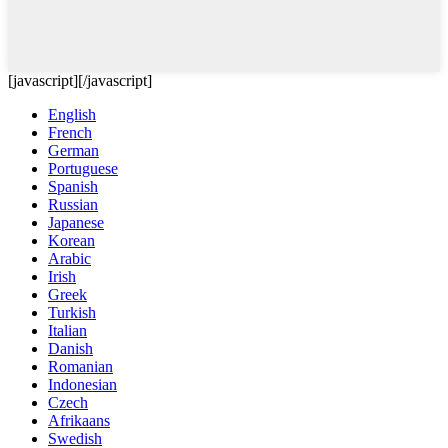
[javascript]
[/javascript]
English
French
German
Portuguese
Spanish
Russian
Japanese
Korean
Arabic
Irish
Greek
Turkish
Italian
Danish
Romanian
Indonesian
Czech
Afrikaans
Swedish