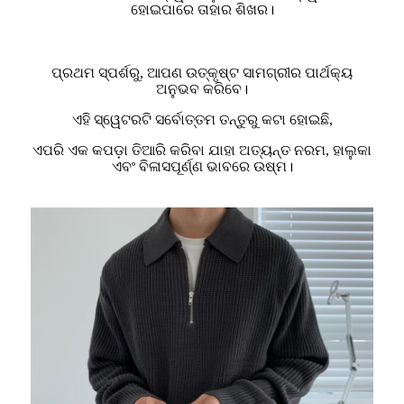
ହୋଇପାରେ ତାହାର ଶିଖର।
ପ୍ରଥମ ସ୍ପର୍ଶରୁ, ଆପଣ ଉତ୍କୃଷ୍ଟ ସାମଗ୍ରୀର ପାର୍ଥକ୍ୟ
ଅନୁଭବ କରିବେ।
ଏହି ସ୍ୱେଟରଟି ସର୍ବୋତ୍ତମ ତନ୍ତୁରୁ କଟା ହୋଇଛି,
ଏପରି ଏକ କପଡ଼ା ତିଆରି କରିବା ଯାହା ଅତ୍ୟନ୍ତ ନରମ, ହାଲୁକା
ଏବଂ ବିଳାସପୂର୍ଣ୍ଣ ଭାବରେ ଉଷ୍ମ।