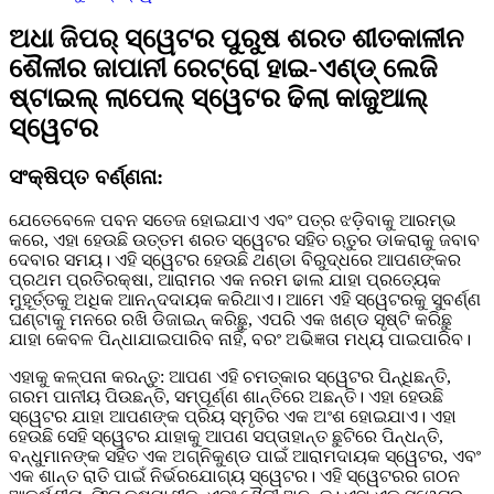
ଅଧା ଜିପର୍ ସ୍ୱେଟର ପୁରୁଷ ଶରତ ଶୀତକାଳୀନ
ଶୈଳୀର ଜାପାନୀ ରେଟ୍ରୋ ହାଇ-ଏଣ୍ଡ୍ ଲେଜି
ଷ୍ଟାଇଲ୍ ଲାପେଲ୍ ସ୍ୱେଟର ଢିଲା କାଜୁଆଲ୍
ସ୍ୱେଟର
ସଂକ୍ଷିପ୍ତ ବର୍ଣ୍ଣନା:
ଯେତେବେଳେ ପବନ ସତେଜ ହୋଇଯାଏ ଏବଂ ପତ୍ର ଝଡ଼ିବାକୁ ଆରମ୍ଭ
କରେ, ଏହା ହେଉଛି ଉତ୍ତମ ଶରତ ସ୍ୱେଟର ସହିତ ଋତୁର ଡାକରାକୁ ଜବାବ
ଦେବାର ସମୟ। ଏହି ସ୍ୱେଟର ହେଉଛି ଥଣ୍ଡା ବିରୁଦ୍ଧରେ ଆପଣଙ୍କର
ପ୍ରଥମ ପ୍ରତିରକ୍ଷା, ଆରାମର ଏକ ନରମ ଢାଲ ଯାହା ପ୍ରତ୍ୟେକ
ମୁହୂର୍ତ୍ତକୁ ଅଧିକ ଆନନ୍ଦଦାୟକ କରିଥାଏ। ଆମେ ଏହି ସ୍ୱେଟରକୁ ସୁବର୍ଣ୍ଣ
ଘଣ୍ଟାକୁ ମନରେ ରଖି ଡିଜାଇନ୍ କରିଛୁ, ଏପରି ଏକ ଖଣ୍ଡ ସୃଷ୍ଟି କରିଛୁ
ଯାହା କେବଳ ପିନ୍ଧାଯାଇପାରିବ ନାହିଁ, ବରଂ ଅଭିଜ୍ଞତା ମଧ୍ୟ ପାଇପାରିବ।
ଏହାକୁ କଳ୍ପନା କରନ୍ତୁ: ଆପଣ ଏହି ଚମତ୍କାର ସ୍ୱେଟର ପିନ୍ଧିଛନ୍ତି,
ଗରମ ପାନୀୟ ପିଉଛନ୍ତି, ସମ୍ପୂର୍ଣ୍ଣ ଶାନ୍ତିରେ ଅଛନ୍ତି। ଏହା ହେଉଛି
ସ୍ୱେଟର ଯାହା ଆପଣଙ୍କ ପ୍ରିୟ ସ୍ମୃତିର ଏକ ଅଂଶ ହୋଇଯାଏ। ଏହା
ହେଉଛି ସେହି ସ୍ୱେଟର ଯାହାକୁ ଆପଣ ସପ୍ତାହାନ୍ତ ଛୁଟିରେ ପିନ୍ଧନ୍ତି,
ବନ୍ଧୁମାନଙ୍କ ସହିତ ଏକ ଅଗ୍ନିକୁଣ୍ଡ ପାଇଁ ଆରାମଦାୟକ ସ୍ୱେଟର, ଏବଂ
ଏକ ଶାନ୍ତ ରାତି ପାଇଁ ନିର୍ଭରଯୋଗ୍ୟ ସ୍ୱେଟର। ଏହି ସ୍ୱେଟରର ଗଠନ