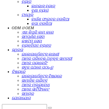
ବ୍ୟାଗ୍
କାନଭାସ୍ ବ୍ୟାଗ୍
ବୁଣା ବ୍ୟାଗ
ଟାୱେଲ୍
ବାଉଁଶ ଫାଇବର ତଉଲିଆ
କପା ତଉଲିଆ
ODM ଓ OEM
ଏହା କିପରି କାମ କରେ
ସମ୍ପୂର୍ଣ୍ଣ ସେବା
କଷ୍ଟମ୍ ସେବା
ବ୍ୟକ୍ତିଗତ ବ୍ରାଣ୍ଡ
ସ୍ଥିରତା
ଇକୋଗାର୍ମେଣ୍ଟସ୍ କାହାଣୀ
ଆମର ପରିବେଶ-ଅନୁକୂଳ ସାମଗ୍ରୀ
ଆମର ପ୍ୟାକେଜିଂ
ସବୁଜ ପଥରେ ପଠାନ୍ତୁ
ବିଷୟରେ
ଇକୋଗାର୍ମେଣ୍ଟସ୍ ବିଷୟରେ
ସାମାଜିକ ଦାୟିତ୍ବ
ଆମର ମୂଲ୍ୟବୋଧ
ଆମର ସାର୍ଟିଫିକେଟ୍
ସମାଚାର
ଯୋଗାଯୋଗ