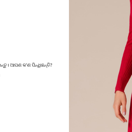
ୁ। ଆପଣ କ'ଣ ପିନ୍ଧିଛନ୍ତି?
।