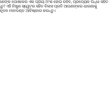
 ଆପଣଙ୍କ ପୋଷାକର ଏକ ପ୍ରିୟ ଅଂଶ ହୋଇ ରହିବ, ପ୍ରତ୍ୟେକ ପିନ୍ଧା ସହିତ
ୁ? ଏହି ନିଖୁଣ ସ୍ୱେଟର ସହିତ ବିଳାସ ପ୍ରତି ଆପଣଙ୍କର ଧାରଣାକୁ
 ନୂତନ ମାନଦଣ୍ଡ ଆବିଷ୍କାର କରନ୍ତୁ।