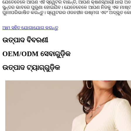
ଯେତେବେଳେ ଆପଣ ଏହି ସ୍ୱେଟର ବାଛନ୍ତି, ଆପଣ କ୍ଷଣସ୍ଥାୟୀ ଧାରା ଅପେକ୍
ସୁନ୍ଦର ଭାବରେ ପୁରୁଣା ହୋଇଯିବ। ଯେତେବେଳେ ଆପଣ ନିଜକୁ ଏକ ମାଷ୍ଟରପ
ପୁନଃପରିଭାଷିତ କରନ୍ତୁ। ସ୍ୱେଟରର ଓଜନହୀନ ଉଷ୍ମତା ଏବଂ ଅଦ୍ଭୁତ କୋମ
ଆମ ସହିତ ଯୋଗାଯୋଗ କରନ୍ତୁ
ଉତ୍ପାଦ ବିବରଣୀ
OEM/ODM ସେବାଗୁଡ଼ିକ
ଉତ୍ପାଦ ଟ୍ୟାଗ୍‌ଗୁଡ଼ିକ