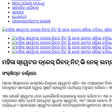
ସବୁଜ ପଥରେ ପଠାନ୍ତୁ
ସାମାଜିକ ଦାୟିତ୍ବ
ସ୍ଥିରତା
ଧନ୍ୟବାଦ
ଇକୋଗାର୍ମେଣ୍ଟସ୍ କାହାଣୀ
ମହିଳା ସ୍ୱେଟର ଡ୍ରେସ୍ ରିବଡ୍ ନିଟ୍ ଭି ନେକ୍ ଲମ୍
ସଂକ୍ଷିପ୍ତ ବର୍ଣ୍ଣନା:
ଆମର ସିଗ୍ନେଚର କାଶ୍ମୀର-ମିଶ୍ରଣ ସ୍ୱେଟର ସହିତ ଏକ ଅସାଧାରଣ ବିଳାସ
ଉତ୍କୃଷ୍ଟ ସାମଗ୍ରୀ ଦ୍ୱାରା ସୃଷ୍ଟି ହେଉଥିବା ପାର୍ଥକ୍ୟ ଅନୁଭବ କରିବେ। ଏ
ଏହା ହେଉଛି ସ୍ୱେଟର ଯାହା ଯେକୌଣସି ପୋଷାକକୁ ଉଚ୍ଚ କରିଥାଏ। ଏହା ହେ
ଟ୍ରାଉଜର ସହିତ ଯୋଡି ହେଉଥିବା ସୁନ୍ଦର ସ୍ୱେଟର, ଏବଂ ଆପଣ କେବଳ ନିଜ 
ପର୍ଯ୍ୟନ୍ତ। ପ୍ରତ୍ୟେକ ସ୍ୱେଟର ହେଉଛି ଉତ୍ତରାଧିକାରୀ-ଗୁଣବତ୍ତା ସାମଗ୍