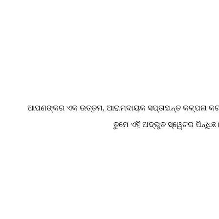
ଆପଣଙ୍କର ଏକ ଉତ୍ତମ, ଆରାମଦାୟକ ସପ୍ତାହାନ୍ତ କଳ୍ପନା କରନ୍ତ
ତୁମେ ଏହି ଅଦ୍ଭୁତ ସ୍ୱେଟର ପିନ୍ଧିଛ