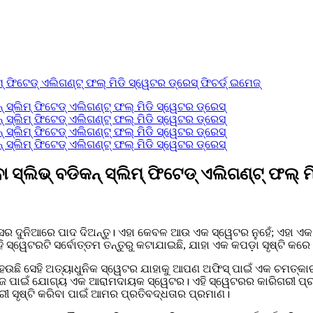
ବା ସ୍ଲିଭ୍ ବଡିକନ୍ ସ୍ଲିମ୍ ଫିଟେଡ୍ ଏଲିଗଣ୍ଟ୍ ଫଲ୍ 
ର ଦୁନିଆରେ ପାଦ ଦିଅନ୍ତୁ। ଏହା କେବଳ ଆଉ ଏକ ସ୍ୱେଟର ନୁହେଁ; ଏହା ଏ
ହି ସ୍ୱେଟରଟି ସର୍ବୋତ୍ତମ ତନ୍ତୁରୁ କଟାଯାଇଛି, ଯାହା ଏକ କପଡ଼ା ସୃଷ୍ଟି କର
ଉଛି ସେହି ଅତ୍ୟାଧୁନିକ ସ୍ୱେଟର ଯାହାକୁ ଆପଣ ଅଫିସ୍ ପାଇଁ ଏକ ଚମତ୍କା
ପାଇଁ ଯୋଗ୍ୟ ଏକ ଆରାମଦାୟକ ସ୍ୱେଟର। ଏହି ସ୍ୱେଟରର କାରିଗରୀ ପ୍ରତ୍ୟେକ 
ରୀ ସୃଷ୍ଟି କରିବା ପାଇଁ ଆମର ପ୍ରତିବଦ୍ଧତାର ପ୍ରମାଣ।