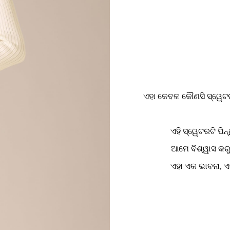
ଏହା କେବଳ କୌଣସି ସ୍ୱେଟର 
ଏହି ସ୍ୱେଟରଟି ପି
ଆମେ ବିଶ୍ୱାସ କର
ଏହା ଏକ ଭାବନା, ଏ