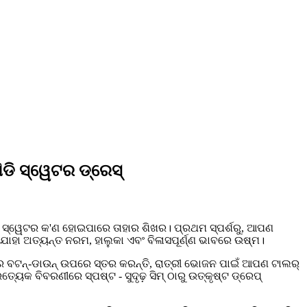
ମିଡି ସ୍ୱେଟର ଡ୍ରେସ୍
କ ସ୍ୱେଟର କ'ଣ ହୋଇପାରେ ତାହାର ଶିଖର। ପ୍ରଥମ ସ୍ପର୍ଶରୁ, ଆପଣ
େ ଯାହା ଅତ୍ୟନ୍ତ ନରମ, ହାଲୁକା ଏବଂ ବିଳାସପୂର୍ଣ୍ଣ ଭାବରେ ଉଷ୍ମ।
ର ବଟନ୍-ଡାଉନ୍ ଉପରେ ସ୍ତର କରନ୍ତି, ରାତ୍ରୀ ଭୋଜନ ପାଇଁ ଆପଣ ଟାଲର୍
ବିବରଣୀରେ ସ୍ପଷ୍ଟ - ସୁଦୃଢ଼ ​​ସିମ୍ ଠାରୁ ଉତ୍କୃଷ୍ଟ ଡ୍ରେପ୍