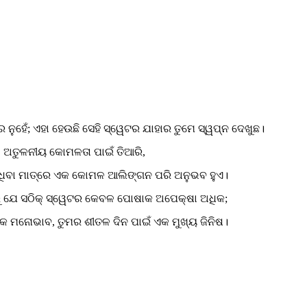
ନୁହେଁ; ଏହା ହେଉଛି ସେହି ସ୍ୱେଟର ଯାହାର ତୁମେ ସ୍ୱପ୍ନ ଦେଖୁଛ।
ଅତୁଳନୀୟ କୋମଳତା ପାଇଁ ତିଆରି,
ନ୍ଧିବା ମାତ୍ରେ ଏକ କୋମଳ ଆଲିଙ୍ଗନ ପରି ଅନୁଭବ ହୁଏ।
ୁ ଯେ ସଠିକ୍ ସ୍ୱେଟର କେବଳ ପୋଷାକ ଅପେକ୍ଷା ଅଧିକ;
କ ମନୋଭାବ, ତୁମର ଶୀତଳ ଦିନ ପାଇଁ ଏକ ମୁଖ୍ୟ ଜିନିଷ।