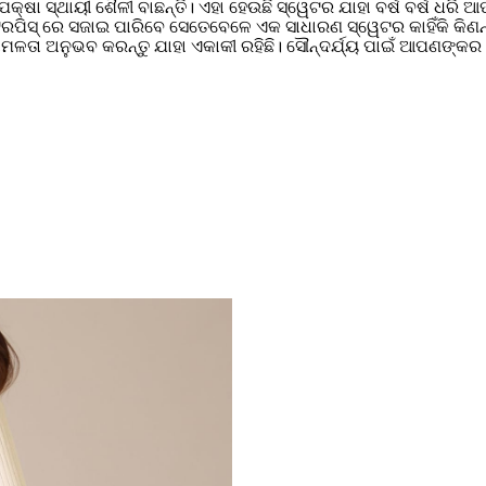
ଷା ସ୍ଥାୟୀ ଶୈଳୀ ବାଛନ୍ତି। ଏହା ହେଉଛି ସ୍ୱେଟର ଯାହା ବର୍ଷ ବର୍ଷ ଧରି
ିସ୍ ରେ ସଜାଇ ପାରିବେ ସେତେବେଳେ ଏକ ସାଧାରଣ ସ୍ୱେଟର କାହିଁକି କିଣନ୍ତ
ଳତା ଅନୁଭବ କରନ୍ତୁ ଯାହା ଏକାକୀ ରହିଛି। ସୌନ୍ଦର୍ଯ୍ୟ ପାଇଁ ଆପଣଙ୍କର