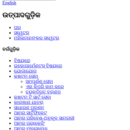
English
ଉତ୍ପାଦଗୁଡ଼ିକ
ଘର
ସ୍ୱେଟର୍
ମହିଳାମାନଙ୍କର ସ୍ୱେଟର
ବର୍ଗଗୁଡ଼ିକ
ବିଷୟରେ
ଇକୋଗାର୍ମେଣ୍ଟସ୍ ବିଷୟରେ
ଯୋଗାଯୋଗ
କଷ୍ଟମ୍ ସେବା
ସମ୍ପୂର୍ଣ୍ଣ ସେବା
ଏହା କିପରି କାମ କରେ
ବ୍ୟକ୍ତିଗତ ବ୍ରାଣ୍ଡ
କଷ୍ଟମ୍ ଟି ସାର୍ଟ ସେବା
କାରଖାନା ଯାତ୍ରା
ସାଧାରଣ ପ୍ରଶ୍ନ
ଆମର ସାର୍ଟିଫିକେଟ୍
ଆମର ପରିବେଶ-ଅନୁକୂଳ ସାମଗ୍ରୀ
ଆମର ପ୍ୟାକେଜିଂ
ଆମର ମୂଲ୍ୟବୋଧ