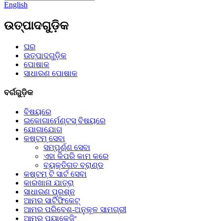
English
ଉତ୍ପାଦଗୁଡ଼ିକ
ଘର
ଉତ୍ପାଦଗୁଡ଼ିକ
ପୋଷାକ
ସାଧାରଣ ପୋଷାକ
ବର୍ଗଗୁଡ଼ିକ
ବିଷୟରେ
ଇକୋଗାର୍ମେଣ୍ଟସ୍ ବିଷୟରେ
ଯୋଗାଯୋଗ
କଷ୍ଟମ୍ ସେବା
ସମ୍ପୂର୍ଣ୍ଣ ସେବା
ଏହା କିପରି କାମ କରେ
ବ୍ୟକ୍ତିଗତ ବ୍ରାଣ୍ଡ
କଷ୍ଟମ୍ ଟି ସାର୍ଟ ସେବା
କାରଖାନା ଯାତ୍ରା
ସାଧାରଣ ପ୍ରଶ୍ନ
ଆମର ସାର୍ଟିଫିକେଟ୍
ଆମର ପରିବେଶ-ଅନୁକୂଳ ସାମଗ୍ରୀ
ଆମର ପ୍ୟାକେଜିଂ