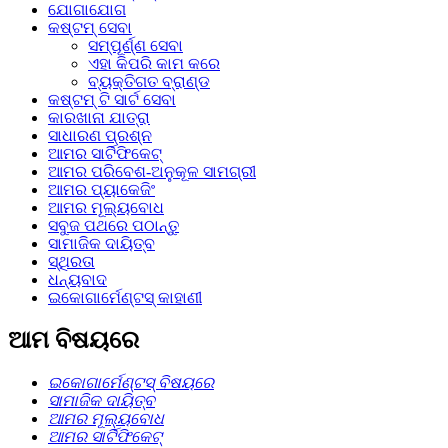
ଯୋଗାଯୋଗ
କଷ୍ଟମ୍ ସେବା
ସମ୍ପୂର୍ଣ୍ଣ ସେବା
ଏହା କିପରି କାମ କରେ
ବ୍ୟକ୍ତିଗତ ବ୍ରାଣ୍ଡ
କଷ୍ଟମ୍ ଟି ସାର୍ଟ ସେବା
କାରଖାନା ଯାତ୍ରା
ସାଧାରଣ ପ୍ରଶ୍ନ
ଆମର ସାର୍ଟିଫିକେଟ୍
ଆମର ପରିବେଶ-ଅନୁକୂଳ ସାମଗ୍ରୀ
ଆମର ପ୍ୟାକେଜିଂ
ଆମର ମୂଲ୍ୟବୋଧ
ସବୁଜ ପଥରେ ପଠାନ୍ତୁ
ସାମାଜିକ ଦାୟିତ୍ବ
ସ୍ଥିରତା
ଧନ୍ୟବାଦ
ଇକୋଗାର୍ମେଣ୍ଟସ୍ କାହାଣୀ
ଆମ ବିଷୟରେ
ଇକୋଗାର୍ମେଣ୍ଟସ୍ ବିଷୟରେ
ସାମାଜିକ ଦାୟିତ୍ବ
ଆମର ମୂଲ୍ୟବୋଧ
ଆମର ସାର୍ଟିଫିକେଟ୍