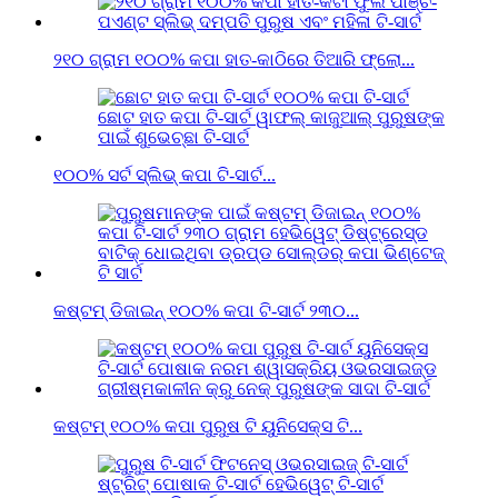
୨୧୦ ଗ୍ରାମ ୧୦୦% କପା ହାତ-କାଠିରେ ତିଆରି ଫ୍ଲୋ...
୧୦୦% ସର୍ଟ ସ୍ଲିଭ୍ କପା ଟି-ସାର୍ଟ...
କଷ୍ଟମ୍ ଡିଜାଇନ୍ ୧୦୦% କପା ଟି-ସାର୍ଟ ୨୩୦...
କଷ୍ଟମ୍ ୧୦୦% କପା ପୁରୁଷ ଟି ୟୁନିସେକ୍ସ ଟି...