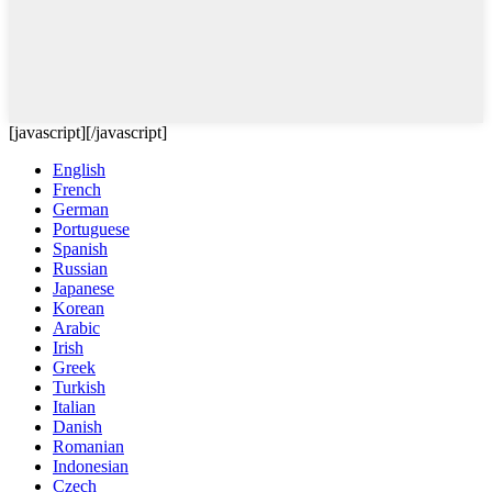
[javascript]
[/javascript]
English
French
German
Portuguese
Spanish
Russian
Japanese
Korean
Arabic
Irish
Greek
Turkish
Italian
Danish
Romanian
Indonesian
Czech