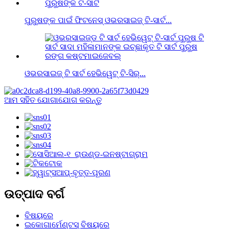
ପୁରୁଷଙ୍କ ପାଇଁ ଫିଟନେସ୍ ଓଭରସାଇଜ୍ ଟି-ସାର୍ଟ...
ଓଭରସାଇଜ୍ ଟି ସାର୍ଟ ହେଭିୱେଟ୍ ଟି-ସିର୍...
ଆମ ସହିତ ଯୋଗାଯୋଗ କରନ୍ତୁ
ଉତ୍ପାଦ ବର୍ଗ
ବିଷୟରେ
ଇକୋଗାର୍ମେଣ୍ଟସ୍ ବିଷୟରେ