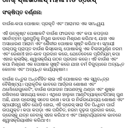
ସଂକ୍ଷିପ୍ତ ବର୍ଣ୍ଣନା:
ବାଉଁଶ-କପା ପୋଷାକ: ପ୍ରକୃତି ଏବଂ ଆରାମର ଏକ ସମନ୍ୱୟ
ଏହି ଉତ୍କୃଷ୍ଟ ପୋଷାକଟି ବାଉଁଶ ଫାଇବର ଏବଂ କପା କପଡ଼ାର
ସର୍ବୋତ୍ତମ ଗୁଣଗୁଡ଼ିକୁ ନିପୁଣ ଭାବରେ ମିଶ୍ରଣ କରିଥାଏ, ଯାହା ଏକ
ଅସାଧାରଣ ଆରାମ ଏବଂ ଶୈଳୀର ପୋଷାକ ସୃଷ୍ଟି କରିଥାଏ। ସ୍ଥାୟୀ
ପଲ୍ପରୁ ପ୍ରାପ୍ତ ବାଉଁଶ ଭିସ୍କୋସ୍, ପୋଷାକକୁ ଏକ ବିଳାସପୂର୍ଣ୍ଣ ନରମ
ଏବଂ ରେଶମୀ ହାତ-ଭାବ ପ୍ରଦାନ କରେ, ଯେତେବେଳେ ପ୍ରିମିୟମ୍ କପା
ଏହାର କ୍ଲାସିକ୍, ଶ୍ୱାସକ୍ରିୟ ଗଠନ ପ୍ରଦାନ କରେ। ଏହି ବାଉଁଶ ଏବଂ
କପା ମିଶ୍ରଣ ଏକ ପୋଷାକ ସୃଷ୍ଟି କରେ ଯାହା ଚର୍ମ ବିରୁଦ୍ଧରେ ଅତ୍ୟନ୍ତ
କୋମଳ ଏବଂ ଅତ୍ୟନ୍ତ କାର୍ଯ୍ୟକ୍ଷମ।
ବାଉଁଶ ତନ୍ତୁର ଅନ୍ତର୍ନିହିତ ଲାଭ ଏହି ପୋଷାକର ଏକ ସ୍ୱତନ୍ତ୍ର
ବୈଶିଷ୍ଟ୍ୟ। ପ୍ରାକୃତିକ ଭାବରେ ଆର୍ଦ୍ରତା ଶୋଷଣ ଏବଂ
ଥର୍ମୋରେଗୁଲେଟିଂ, ବାଉଁଶ ଉପାଦାନ ଆପଣଙ୍କୁ ଥଣ୍ଡା ଏବଂ ଶୁଷ୍କ
ରଖିବାରେ ସାହାଯ୍ୟ କରେ। ଏଥିରେ ହାଲୁକା ଆଣ୍ଟିବ୍ୟାକ୍ଟେରିଆଲ୍ ଗୁଣ
ଅଛି, ଯାହା ଡ୍ରେସ୍କୁ ସତେଜ ରଖେ। କପା ର ନିର୍ଭରଯୋଗ୍ୟ ଶୋଷଣ ଏବଂ
ସ୍ଥାୟୀତ୍ୱ ସହିତ ଯୋଡ଼ି ହୋଇ, ଏହି ଡ୍ରେସ୍ ସାରା ଦିନ ପିନ୍ଧିବା ପାଇଁ
ଉପଯୁକ୍ତ। କପା କପଡ଼ା ଏକ ପରିଚିତ, ନରମ ଦୃଢ଼ତା ପ୍ରଦାନ କରେ,
ଡ୍ରେସ୍କୁ ଯତ୍ନ ନେବାକୁ ସହଜ କରିଥାଏ ଏବଂ ଆଶ୍ଚର୍ଯ୍ୟଜନକ ଭାବରେ
ଶ୍ୱାସକ୍ରିୟାଶୀଳ କରିଥାଏ।