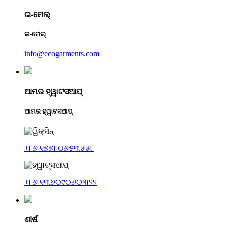
ଇ-ମେଲ୍
ଇ-ମେଲ୍
info@ecogarments.com
ଆମର ହ୍ୱାଟସଆପ୍
ଆମର ହ୍ୱାଟସଆପ୍
+୮୬ ୧୭୭୮୦୬୫୩୫୫୮
+୮୬ ୧୩୭୦୯୦୬୦୩୨୨
ଶୀର୍ଷ