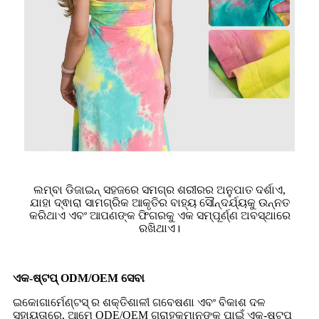
ଲମ୍ବା ଡିଜାଇନ୍ ସହଜରେ ସମଗ୍ର ଶରୀରର ଅନୁପାତ ଦର୍ଶାଏ,
ଯାହା ଦ୍ଵାରା ସାମଗ୍ରିକ ଆକୃତିର ବାହ୍ୟ ସୌନ୍ଦର୍ଯ୍ୟକୁ ଉନ୍ନତ
କରିଥାଏ ଏବଂ ଆପଣଙ୍କ ଫିଗରକୁ ଏକ ସମ୍ପୂର୍ଣ୍ଣ ଅବସ୍ଥାରେ
ରଖିଥାଏ।
ଏକ-ଷ୍ଟପ୍ ODM/OEM ସେବା
ଇକୋଗାର୍ମେଣ୍ଟସ୍ ର ଶକ୍ତିଶାଳୀ ଗବେଷଣା ଏବଂ ବିକାଶ ଦଳ
ସହାୟତାରେ, ଆମେ ODE/OEM ଗ୍ରାହକମାନଙ୍କ ପାଇଁ ଏକ-ଷ୍ଟପ୍