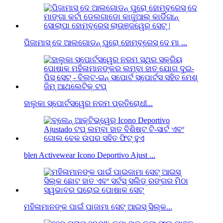
ପିଜାମାସ୍ ଦେ ଆଲଗୋଡନ୍ ପୁରୋ ହୋମ୍ବ୍ରେସ୍ ଦେ ମା ...
ହାଲୁକା ସ୍ପୋର୍ଟସୱେର ନରମ ପ୍ରତିରୋଧୀ...
blen Activewear Icono Deportivo Ajust ...
ମହିଳାମାନଙ୍କ ପାଇଁ ପାଜାମା ସେଟ୍ ଆଇସ୍ ସିଲ୍କ...