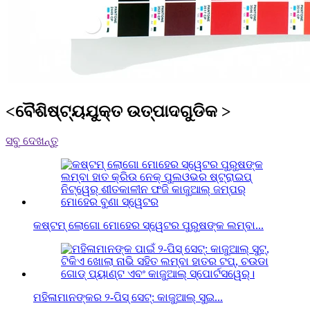
<ବୈଶିଷ୍ଟ୍ୟଯୁକ୍ତ ଉତ୍ପାଦଗୁଡିକ >
ସବୁ ଦେଖନ୍ତୁ
କଷ୍ଟମ୍ ଲୋଗୋ ମୋହେର ସ୍ୱେଟର ପୁରୁଷଙ୍କ ଲମ୍ବା...
ମହିଳାମାନଙ୍କର ୨-ପିସ୍ ସେଟ୍: କାଜୁଆଲ୍ ସୁଇ...