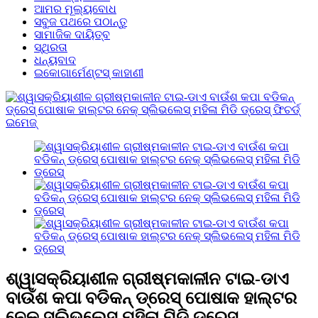
ଆମର ମୂଲ୍ୟବୋଧ
ସବୁଜ ପଥରେ ପଠାନ୍ତୁ
ସାମାଜିକ ଦାୟିତ୍ବ
ସ୍ଥିରତା
ଧନ୍ୟବାଦ
ଇକୋଗାର୍ମେଣ୍ଟସ୍ କାହାଣୀ
ଶ୍ୱାସକ୍ରିୟାଶୀଳ ଗ୍ରୀଷ୍ମକାଳୀନ ଟାଇ-ଡାଏ
ବାଉଁଶ କପା ବଡିକନ୍ ଡ୍ରେସ୍ ପୋଷାକ ହାଲ୍ଟର
ନେକ୍ ସ୍ଲିଭଲେସ୍ ମହିଳା ମିଡି ଡ୍ରେସ୍