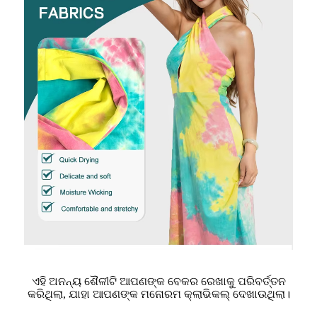
ଏହି ଅନନ୍ୟ ଶୈଳୀଟି ଆପଣଙ୍କ ବେକର ରେଖାକୁ ପରିବର୍ତ୍ତନ
କରିଥିଲା, ଯାହା ଆପଣଙ୍କ ମନୋରମ କ୍ଲାଭିକଲ୍ ଦେଖାଉଥିଲା।