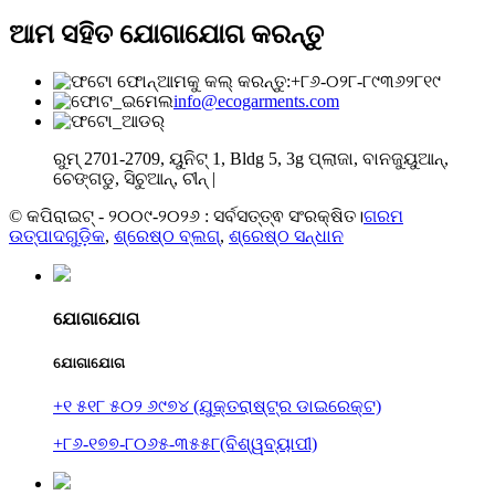
ଆମ ସହିତ ଯୋଗାଯୋଗ କରନ୍ତୁ
ଆମକୁ କଲ୍ କରନ୍ତୁ:+୮୬-୦୨୮-୮୯୩୬୨୮୧୯
info@ecogarments.com
ରୁମ୍ 2701-2709, ୟୁନିଟ୍ 1, Bldg 5, 3g ପ୍ଲାଜା, ବାନଜୁୟୁଆନ୍,
ଚେଙ୍ଗଡୁ, ସିଚୁଆନ୍, ଚୀନ୍ |
© କପିରାଇଟ୍ - ୨୦୦୯-୨୦୨୬ : ସର୍ବସତ୍ତ୍ଵ ସଂରକ୍ଷିତ।
ଗରମ
ଉତ୍ପାଦଗୁଡ଼ିକ
,
ଶ୍ରେଷ୍ଠ ବ୍ଲଗ୍
,
ଶ୍ରେଷ୍ଠ ସନ୍ଧାନ
ଯୋଗାଯୋଗ
ଯୋଗାଯୋଗ
+୧ ୫୧୮ ୫୦୨ ୬୯୭୪ (ଯୁକ୍ତରାଷ୍ଟ୍ର ଡାଇରେକ୍ଟ)
+୮୬-୧୭୭-୮୦୬୫-୩୫୫୮(ବିଶ୍ୱବ୍ୟାପୀ)