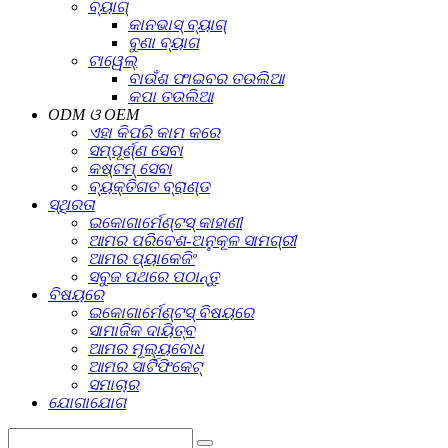
ବ୍ୟାଗ୍
କାନଭାସ୍ ବ୍ୟାଗ୍
ବୁଣା ବ୍ୟାଗ
ଟାୱେଲ୍
ବାଉଁଶ ଫାଇବର ତଉଲିଆ
କପା ତଉଲିଆ
ODM ଓ OEM
ଏହା କିପରି କାମ କରେ
ସମ୍ପୂର୍ଣ୍ଣ ସେବା
କଷ୍ଟମ୍ ସେବା
ବ୍ୟକ୍ତିଗତ ବ୍ରାଣ୍ଡ
ସ୍ଥିରତା
ଇକୋଗାର୍ମେଣ୍ଟସ୍ କାହାଣୀ
ଆମର ପରିବେଶ-ଅନୁକୂଳ ସାମଗ୍ରୀ
ଆମର ପ୍ୟାକେଜିଂ
ସବୁଜ ପଥରେ ପଠାନ୍ତୁ
ବିଷୟରେ
ଇକୋଗାର୍ମେଣ୍ଟସ୍ ବିଷୟରେ
ସାମାଜିକ ଦାୟିତ୍ବ
ଆମର ମୂଲ୍ୟବୋଧ
ଆମର ସାର୍ଟିଫିକେଟ୍
ସମାଚାର
ଯୋଗାଯୋଗ