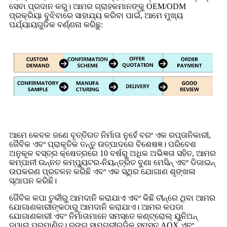
ସେବା ପ୍ରଦାନ କରୁ। ଆମର ଗ୍ରାହକମାନଙ୍କୁ OEM/ODM
ପ୍ରକ୍ରିୟା ବୁଝିବାରେ ସାହାଯ୍ୟ କରିବା ପାଇଁ, ଆମେ ମୁଖ୍ୟ
ପର୍ଯ୍ୟାୟଗୁଡିକ ବର୍ଣ୍ଣନା କରିଛୁ:
ଆମେ କେବଳ ଜଣେ ବୃତ୍ତିଗତ ନିର୍ମାତା ନୁହେଁ ବରଂ ଏକ ରପ୍ତାନିକାରୀ,
ଜୈବିକ ଏବଂ ପ୍ରାକୃତିକ ତନ୍ତୁ ଉତ୍ପାଦରେ ବିଶେଷଜ୍ଞ। ପରିବେଶ
ଅନୁକୂଳ ବସ୍ତ୍ର କ୍ଷେତ୍ରରେ 10 ବର୍ଷରୁ ଅଧିକ ଅଭିଜ୍ଞତା ସହିତ, ଆମର
କମ୍ପାନୀ ଉନ୍ନତ କମ୍ପ୍ୟୁଟର-ନିୟନ୍ତ୍ରିତ ବୁଣା ମେସିନ୍ ଏବଂ ଡିଜାଇନ୍
ଉପକରଣ ପ୍ରଚଳନ କରିଛି ଏବଂ ଏକ ସ୍ଥିର ଯୋଗାଣ ଶୃଙ୍ଖଳା
ସ୍ଥାପନ କରିଛି।
ଜୈବିକ କପା ତୁର୍କୀରୁ ଆମଦାନି କରାଯାଏ ଏବଂ କିଛି ଚୀନ୍‌ରେ ଥିବା ଆମର
ଯୋଗାଣକାରୀଙ୍କଠାରୁ ଆମଦାନି କରାଯାଏ। ଆମର କପଡା
ଯୋଗାଣକାରୀ ଏବଂ ନିର୍ମାତାମାନେ ସମସ୍ତେ କଣ୍ଟ୍ରୋଲ୍ ୟୁନିଅନ୍
ଦ୍ୱାରା ପ୍ରମାଣିତ। ରଙ୍ଗ ସାମଗ୍ରୀଗୁଡ଼ିକ ସମସ୍ତ AOX ଏବଂ