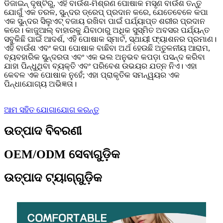
ଡିଜାଇନ୍ ଦୃଷ୍ଟିରୁ, ଏହି ବାଉଁଶ-ମିଶ୍ରଣ ପୋଷାକ ମସୃଣ ବାଉଁଶ ତନ୍ତୁ
ଯୋଗୁଁ ଏକ ତରଳ, ସୁନ୍ଦର ଡ୍ରେପ୍ ପ୍ରଦାନ କରେ, ଯେତେବେଳେ କପା
ଏକ ସୁନ୍ଦର ସିଲୁଏଟ୍ ବଜାୟ ରଖିବା ପାଇଁ ପର୍ଯ୍ୟାପ୍ତ ଶରୀର ପ୍ରଦାନ
କରେ। କାଜୁଆଲ୍ ବାହାରକୁ ଯିବାଠାରୁ ଅଧିକ ସୁସ୍ମିତ ଅବସର ପର୍ଯ୍ୟନ୍ତ
ସବୁକିଛି ପାଇଁ ଆଦର୍ଶ, ଏହି ପୋଷାକ ସ୍ମାର୍ଟ, ସ୍ଥାୟୀ ଫ୍ୟାଶନର ପ୍ରମାଣ।
ଏହି ବାଉଁଶ ଏବଂ କପା ପୋଷାକ ବାଛିବା ଅର୍ଥ ହେଉଛି ଅତୁଳନୀୟ ଆରାମ,
ବ୍ୟବହାରିକ ସୁନ୍ଦରତା ଏବଂ ଏକ ଭଲ ଅନୁଭବ କପଡ଼ା ପସନ୍ଦ କରିବା
ଯାହା ପିନ୍ଧୁଥିବା ବ୍ୟକ୍ତି ଏବଂ ପରିବେଶ ଉଭୟର ଯତ୍ନ ନିଏ। ଏହା
କେବଳ ଏକ ପୋଷାକ ନୁହେଁ; ଏହା ପ୍ରାକୃତିକ ସମନ୍ୱୟର ଏକ
ପିନ୍ଧାଯୋଗ୍ୟ ଅଭିଜ୍ଞତା।
ଆମ ସହିତ ଯୋଗାଯୋଗ କରନ୍ତୁ
ଉତ୍ପାଦ ବିବରଣୀ
OEM/ODM ସେବାଗୁଡ଼ିକ
ଉତ୍ପାଦ ଟ୍ୟାଗ୍‌ଗୁଡ଼ିକ