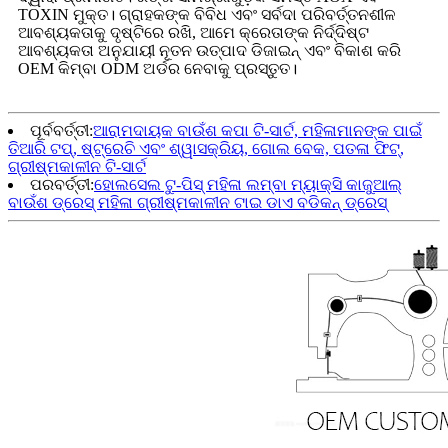
TOXIN ମୁକ୍ତ। ଗ୍ରାହକଙ୍କ ବିବିଧ ଏବଂ ସର୍ବଦା ପରିବର୍ତ୍ତନଶୀଳ
ଆବଶ୍ୟକତାକୁ ଦୃଷ୍ଟିରେ ରଖି, ଆମେ କ୍ରେତାଙ୍କ ନିର୍ଦ୍ଦିଷ୍ଟ
ଆବଶ୍ୟକତା ଅନୁଯାୟୀ ନୂତନ ଉତ୍ପାଦ ଡିଜାଇନ୍ ଏବଂ ବିକାଶ କରି
OEM କିମ୍ବା ODM ଅର୍ଡର ନେବାକୁ ପ୍ରସ୍ତୁତ।
ପୂର୍ବବର୍ତ୍ତୀ:
ଆରାମଦାୟକ ବାଉଁଶ କପା ଟି-ସାର୍ଟ, ମହିଳାମାନଙ୍କ ପାଇଁ
ତିଆରି ଟପ୍, ଷ୍ଟ୍ରେଚି ଏବଂ ଶ୍ୱାସକ୍ରିୟ, ଗୋଲ ବେକ, ପତଳା ଫିଟ୍,
ଗ୍ରୀଷ୍ମକାଳୀନ ଟି-ସାର୍ଟ
ପରବର୍ତ୍ତୀ:
ହୋଲସେଲ ଟୁ-ପିସ୍ ମହିଳା ଲମ୍ବା ମ୍ୟାକ୍ସି କାଜୁଆଲ୍
ବାଉଁଶ ଡ୍ରେସ୍ ମହିଳା ଗ୍ରୀଷ୍ମକାଳୀନ ଟାଇ ଡାଏ ବଡିକନ୍ ଡ୍ରେସ୍