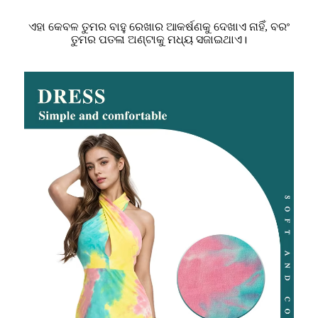
ଏହା କେବଳ ତୁମର ବାହୁ ରେଖାର ଆକର୍ଷଣକୁ ଦେଖାଏ ନାହିଁ, ବରଂ
ତୁମର ପତଳା ଅଣ୍ଟାକୁ ମଧ୍ୟ ସଜାଇଥାଏ।