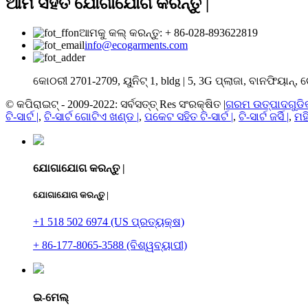
ଆମ ସହିତ ଯୋଗାଯୋଗ କରନ୍ତୁ |
ଆମକୁ କଲ୍ କରନ୍ତୁ: + 86-028-893622819
info@ecogarments.com
କୋଠରୀ 2701-2709, ୟୁନିଟ୍ 1, bldg | 5, 3G ପ୍ଲାଜା, ବାନଫିୟାନ୍, ଚେ
© କପିରାଇଟ୍ - 2009-2022: ସର୍ବସତ୍ତ୍ Res ସଂରକ୍ଷିତ |
ଗରମ ଉତ୍ପାଦଗୁଡି
ଟି-ସାର୍ଟ |
,
ଟି-ସାର୍ଟ ଗୋଟିଏ ଖଣ୍ଡ |
,
ପକେଟ ସହିତ ଟି-ସାର୍ଟ |
,
ଟି-ସାର୍ଟ ଜର୍ସି |
,
ମହ
ଯୋଗାଯୋଗ କରନ୍ତୁ |
ଯୋଗାଯୋଗ କରନ୍ତୁ |
+1 518 502 6974 (US ପ୍ରତ୍ୟକ୍ଷ)
+ 86-177-8065-3588 (ବିଶ୍ୱବ୍ୟାପୀ)
ଇ-ମେଲ୍