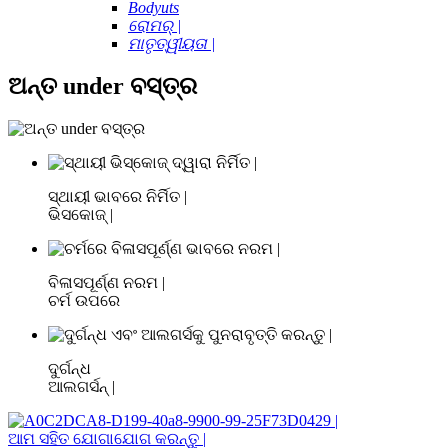
Bodyuts
ରୋମର୍ |
ମାତୃତ୍ୱୀୟତା |
ଅନ୍ତ under ବସ୍ତ୍ର
ସ୍ଥାୟୀ ଭାବରେ ନିର୍ମିତ |
ଭିସକୋଜ୍ |
ବିଳାସପୂର୍ଣ୍ଣ ନରମ |
ଚର୍ମ ଉପରେ
ଦୁର୍ଗନ୍ଧ
ଆଲଗର୍ସନ୍ |
ଆମ ସହିତ ଯୋଗାଯୋଗ କରନ୍ତୁ |