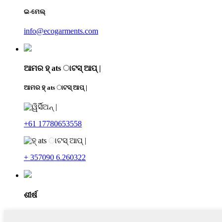
ଇ-ମେଲ୍
info@ecogarments.com
ଆମର ହ୍ ats ାଟସ୍ ଆପ୍ |
ଆମର ହ୍ ats ାଟସ୍ ଆପ୍ |
+61 17780653558
+ 357090 6.260322
ଶୀର୍ଷ