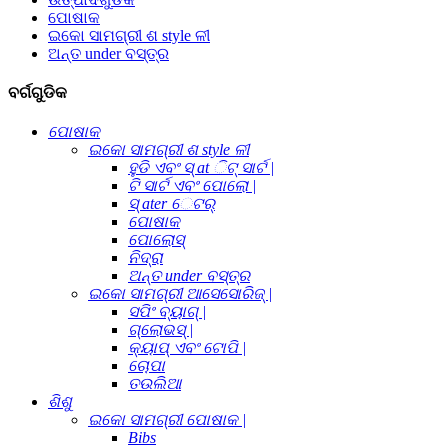
ପୋଷାକ
ଇକୋ ସାମଗ୍ରୀ ଶ style ଳୀ
ଅନ୍ତ under ବସ୍ତ୍ର
ବର୍ଗଗୁଡିକ
ପୋଷାକ
ଇକୋ ସାମଗ୍ରୀ ଶ style ଳୀ
ହୁଡି ଏବଂ ସ୍ at ିଟ୍ ସାର୍ଟ |
ଟି ସାର୍ଟ ଏବଂ ପୋଲୋ |
ସ୍ ater େଟର୍
ପୋଷାକ
ପୋଲୋସ୍
ନିଦ୍ରା
ଅନ୍ତ under ବସ୍ତ୍ର
ଇକୋ ସାମଗ୍ରୀ ଆସେସୋରିଜ୍ |
ସପିଂ ବ୍ୟାଗ୍ |
ଗ୍ଲୋଭସ୍ |
କ୍ୟାପ୍ ଏବଂ ଟୋପି |
ଚୋପା
ତଉଲିଆ
ଶିଶୁ
ଇକୋ ସାମଗ୍ରୀ ପୋଷାକ |
Bibs