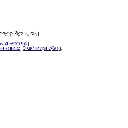
ଙ୍ଗଡୁ, ସିଚୁଆନ୍, ଚୀନ୍ |
କ
,
ସାଇଟମ୍ୟାପ୍ |
ିଳା ପୋଷାକ
,
ଟି-ସାର୍ଟ ଲମ୍ବା ସ୍ଲିଭ୍ |
,