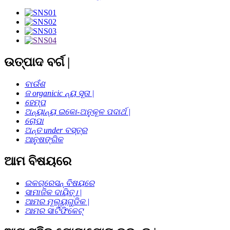
ଉତ୍ପାଦ ବର୍ଗ |
ବାଉଁଶ
ଜ organicic ନ୍ୟ ସୂତା |
ହେମ୍ପ
ଅନ୍ୟାନ୍ୟ ଇକୋ-ଅନୁକୂଳ ପଦାର୍ଥ |
ଚୋପା
ଅନ୍ତ under ବସ୍ତ୍ର
ଆନୁଷଙ୍ଗିକ
ଆମ ବିଷୟରେ
ଇକଗ୍ରେସନ୍ ବିଷୟରେ
ସାମାଜିକ ଦାୟିତ୍। |
ଆମର ମୂଲ୍ୟଗୁଡିକ |
ଆମର ସାର୍ଟିଫିକେଟ୍