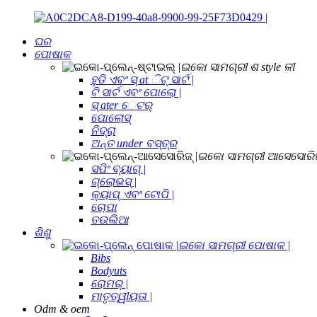
ଘର
ପୋଷାକ
ଇକୋ ସାମଗ୍ରୀ ଶ style ଳୀ
ହୁଡି ଏବଂ ସ୍ at ିଟ୍ ସାର୍ଟ |
ଟି ସାର୍ଟ ଏବଂ ପୋଲୋ |
ସ୍ ater େଟର୍
ପୋଲୋସ୍
ନିଦ୍ରା
ଅନ୍ତ under ବସ୍ତ୍ର
ଇକୋ ସାମଗ୍ରୀ ଆସେସୋରିଜ୍
ସପିଂ ବ୍ୟାଗ୍ |
ଗ୍ଲୋଭସ୍ |
କ୍ୟାପ୍ ଏବଂ ଟୋପି |
ଚୋପା
ତଉଲିଆ
ଶିଶୁ
ଇକୋ ସାମଗ୍ରୀ ପୋଷାକ |
Bibs
Bodyuts
ରୋମର୍ |
ମାତୃତ୍ୱୀୟତା |
Odm & oem