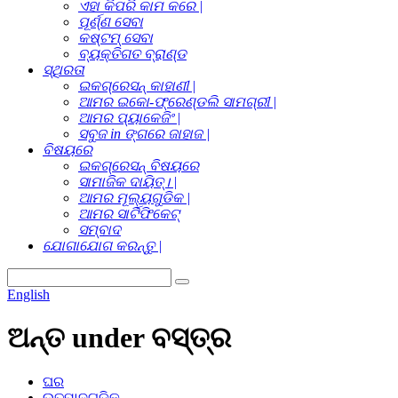
ଏହା କିପରି କାମ କରେ |
ପୂର୍ଣ୍ଣ ସେବା
କଷ୍ଟମ୍ ସେବା
ବ୍ୟକ୍ତିଗତ ବ୍ରାଣ୍ଡ
ସ୍ଥିରତା
ଇକଗ୍ରେସନ୍ କାହାଣୀ |
ଆମର ଇକୋ-ଫ୍ରେଣ୍ଡଲି ସାମଗ୍ରୀ |
ଆମର ପ୍ୟାକେଜିଂ |
ସବୁଜ in ଙ୍ଗରେ ଜାହାଜ |
ବିଷୟରେ
ଇକଗ୍ରେସନ୍ ବିଷୟରେ
ସାମାଜିକ ଦାୟିତ୍। |
ଆମର ମୂଲ୍ୟଗୁଡିକ |
ଆମର ସାର୍ଟିଫିକେଟ୍
ସମ୍ବାଦ
ଯୋଗାଯୋଗ କରନ୍ତୁ |
English
ଅନ୍ତ under ବସ୍ତ୍ର
ଘର
ଉତ୍ପାଦଗୁଡିକ